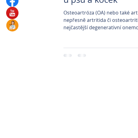
Osteoartróza (OA) nebo také artróza , či
nepřesně artritida či osteoartritida , je
nejčastější degenerativní onem
kloubů. Tyto...
Parkovi
Prague Classica
Veterinární klinika P
Veterinární kliniky 