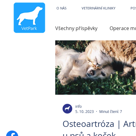
Veterinární kliniky V
O NÁS
VETERINÁRNÍ KLINIKY
PO
Všechny příspěvky
Operace m
Dysfunkce
Charita
V
Hydroterapie
Operace ko
Zobrazovací technika
Par
info
5. 10. 2023
Minut čtení: 7
Osteoartróza | Art
Pooperační péče
Zvracen
u psů a koček