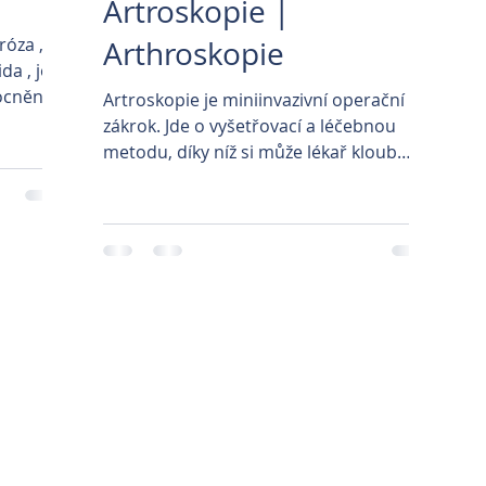
Artroskopie |
Arthroskopie
ocnění
Artroskopie je miniinvazivní operační
zákrok. Jde o vyšetřovací a léčebnou
metodu, díky níž si může lékař kloub
přímo prohlédnout a...
Mediální partneři
ště veteránů VeteranPark
|
Fitness Maximus
|
Prague Cool guide
|
PB Costruzio
l Concerts
|
Nábytek na míru
|
Hotelový nábytek
|
Geodézie Praha
|
Historické
raha
|
Veterinární klinika Brno
|
Veterinární klinika Mělník
|
Veterinární klinika B
VetPark
|
Veterinární pohotovost
|
Veterinární klinika IVET
|
Prodej náhradních dí