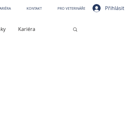
ní nemocnice VetPark
Přihlásit
ARIÉRA
KONTAKT
PRO VETERINÁŘE
nky
Kariéra
ístrojové vybavení
jové vybavení
Kašel
Artróza