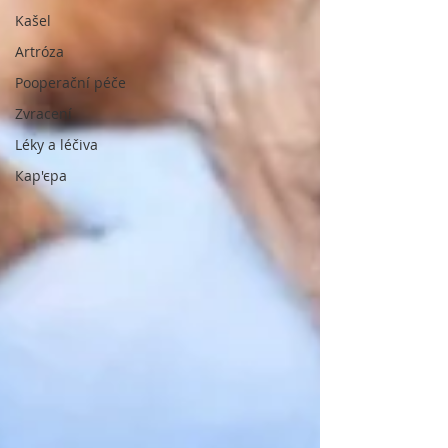
Kašel
Artróza
Pooperační péče
Zvracení
Léky a léčiva
Кар'єра