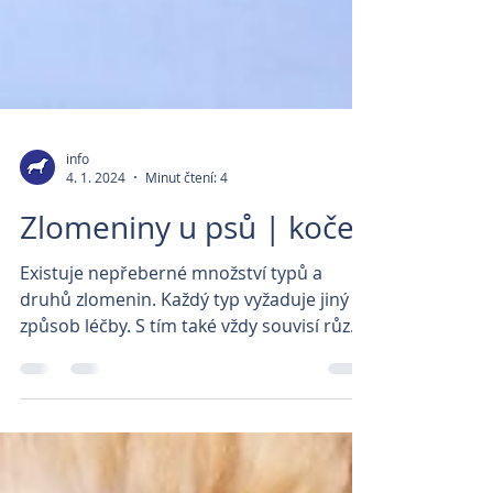
info
4. 1. 2024
Minut čtení: 4
Zlomeniny u psů | koček
Existuje nepřeberné množství typů a
druhů zlomenin. Každý typ vyžaduje jiný
způsob léčby. S tím také vždy souvisí různé
druhy prognózy...