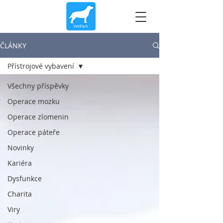
ČLÁNKY
Přístrojové vybavení
Všechny příspěvky
Operace mozku
Operace zlomenin
Operace páteře
Novinky
Kariéra
Dysfunkce
Charita
Viry