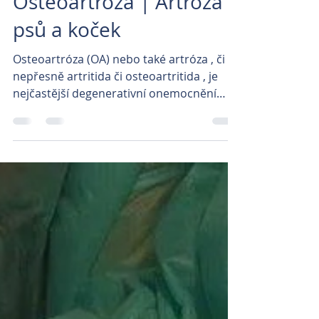
info
5. 10. 2023
Minut čtení: 7
Osteoartróza | Artróza u
psů a koček
Osteoartróza (OA) nebo také artróza , či
nepřesně artritida či osteoartritida , je
nejčastější degenerativní onemocnění
kloubů. Tyto...