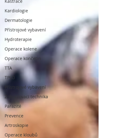
Kastrace
Kardiologie
Dermatologie
Přístrojové vybavení
Hydroterapie
Operace kolene
Operace končetin
TTA
TPLO
Přístrojové vybavení
Zobrazovací technika
Parazité
Prevence
Artroskopie
Operace kloubů