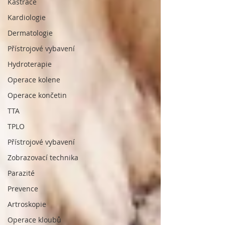
Kastrace
Kardiologie
Dermatologie
Přístrojové vybavení
Hydroterapie
Operace kolene
Operace končetin
TTA
TPLO
Přístrojové vybavení
Zobrazovací technika
Parazité
Prevence
Artroskopie
Operace kloubů