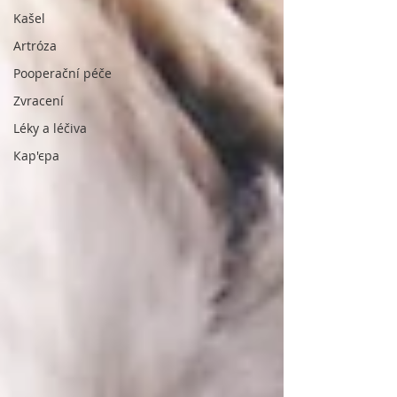
Kašel
Artróza
Pooperační péče
Zvracení
Léky a léčiva
Кар'єра