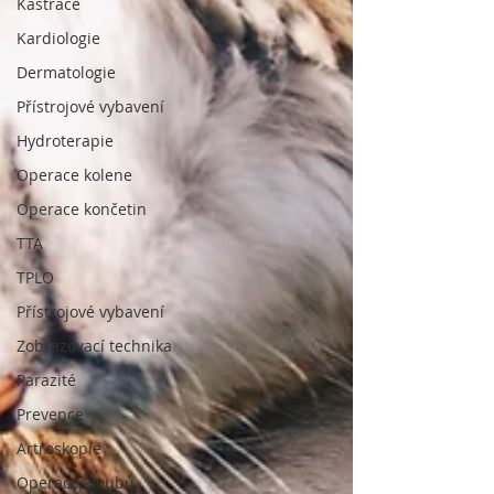
Kastrace
Kardiologie
Dermatologie
Přístrojové vybavení
Hydroterapie
Operace kolene
Operace končetin
TTA
TPLO
Přístrojové vybavení
Zobrazovací technika
Parazité
Prevence
Artroskopie
Operace kloubů