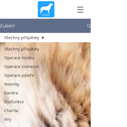
ČLÁNKY
Všechny příspěvky
Všechny příspěvky
Operace mozku
Operace zlomenin
Operace páteře
Novinky
Kariéra
Dysfunkce
Charita
Viry