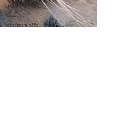
Kašel
Artróza
Pooperační péče
Zvracení
Léky a léčiva
Кар'єра