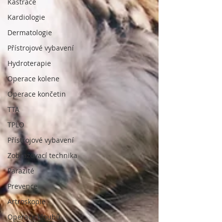
Kastrace
Kardiologie
Dermatologie
Přístrojové vybavení
Hydroterapie
Operace kolene
Operace končetin
TTA
TPLO
Přístrojové vybavení
Zobrazovací technika
Parazité
Prevence
Artroskopie
Operace kloubů