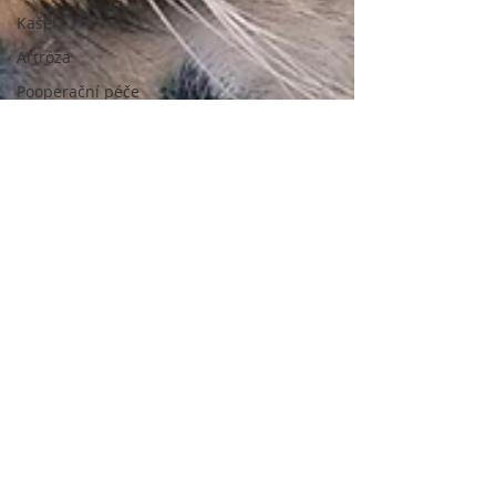
Kašel
Artróza
Pooperační péče
Zvracení
Léky a léčiva
Кар'єра