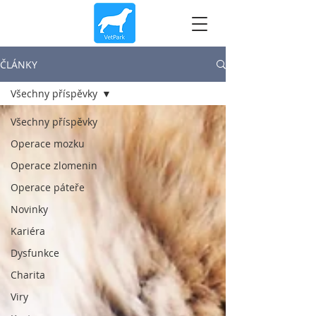
ČLÁNKY
Všechny příspěvky
Všechny příspěvky
Operace mozku
Operace zlomenin
Operace páteře
Novinky
Kariéra
Dysfunkce
Charita
Viry