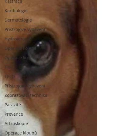
Kastrace
Kardiologie
Dermatologie
Přístrojové vybavení
Hydroterapie
Operace kolene
Operace končetin
TTA
TPLO
Přístrojové vybavení
Zobrazovací technika
Parazité
Prevence
Artroskopie
Operace kloubů