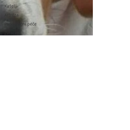
Kašel
Artróza
Pooperační péče
Zvracení
Léky a léčiva
Кар'єра