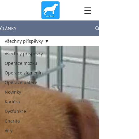
ČLÁNKY
Všechny příspěvky
Všechny příspěvky
Operace mozku
Operace zlomenin
Operace páteře
Novinky
Kariéra
Dysfunkce
Charita
Viry