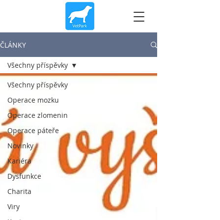
ČLÁNKY
Všechny příspěvky
Všechny příspěvky
Operace mozku
Operace zlomenin
Operace páteře
Novinky
Kariéra
Dysfunkce
Charita
Viry