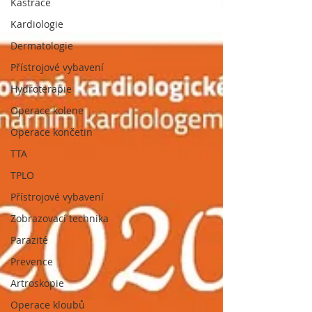
Kastrace
Kardiologie
Dermatologie
Přístrojové vybavení
Hydroterapie
Operace kolene
Operace končetin
TTA
TPLO
Přístrojové vybavení
Zobrazovací technika
Parazité
Prevence
Artroskopie
Operace kloubů