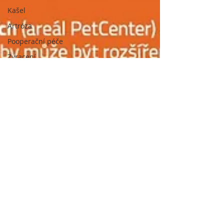
Kašel
Artróza
Pooperační péče
Zvracení
Léky a léčiva
Кар'єра