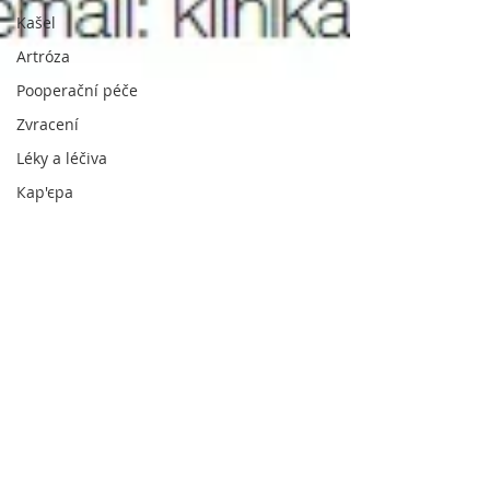
Kašel
Artróza
Pooperační péče
Zvracení
Léky a léčiva
Кар'єра