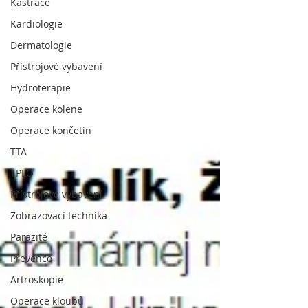
Kastrace
Kardiologie
Dermatologie
Přístrojové vybavení
Hydroterapie
Operace kolene
Operace končetin
TTA
TPLO
Přístrojové vybavení
Zobrazovací technika
Parazité
Prevence
Artroskopie
Operace kloubů