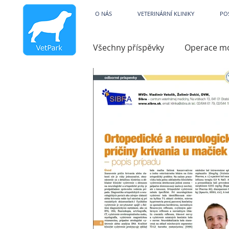
Veterinární kliniky V
O NÁS
VETERINÁRNÍ KLINIKY
PO
Všechny příspěvky
Operace m
Dysfunkce
Charita
V
Hydroterapie
Operace ko
Zobrazovací technika
Par
Pooperační péče
Zvracen