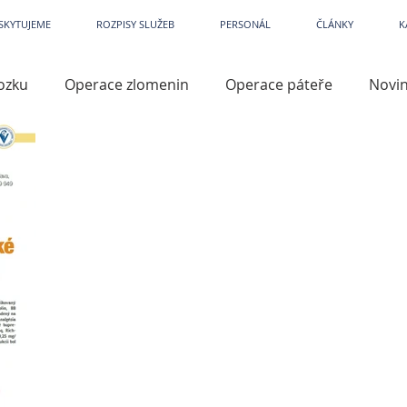
etPark
~
Veterina
~
Veterina Praha
~
Veterinární ordinace
~
Veterináři
~
Veterinár
SKYTUJEME
ROZPISY SLUŽEB
PERSONÁL
ČLÁNKY
K
ozku
Operace zlomenin
Operace páteře
Novi
iry
Kastrace
Kardiologie
Dermatologie
Př
lene
Operace končetin
TTA
TPLO
Přístro
azité
Prevence
Artroskopie
Operace kloubů
í
Léky a léčiva
Кар'єра