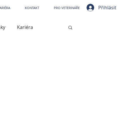
ní nemocnice VetPark
Přihlásit
ARIÉRA
KONTAKT
PRO VETERINÁŘE
nky
Kariéra
ístrojové vybavení
jové vybavení
Kašel
Artróza