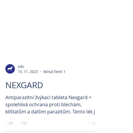
info
15. 11. 2023
Minut čtení: 1
NEXGARD
Antiparazitní žvýkací tableta Nexgard =
spolehlivá ochrana proti blechám,
klíšťatům a dalším parazitům. Tento lék je
určen pro psy od...