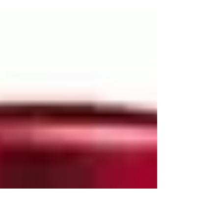
klíšťatům a dalším parazitům. Má
akaricidní a insekticidní...