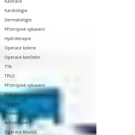
Kastrace
Kardiologie
Dermatologie
Přístrojové vybavení
Hydroterapie
Operace kolene
Operace končetin
TTA
TPLO
Přístrojové vybavení
Zobrazovací technika
Parazité
Prevence
Artroskopie
Operace kloubů