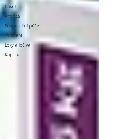
Kašel
Artróza
Pooperační péče
Zvracení
Léky a léčiva
Кар'єра