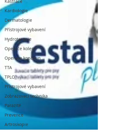
Kastrace
Kardiologie
Dermatologie
Přístrojové vybavení
Hydroterapie
Operace kolene
Operace končetin
TTA
TPLO
Přístrojové vybavení
Zobrazovací technika
Parazité
Prevence
Artroskopie
Operace kloubů