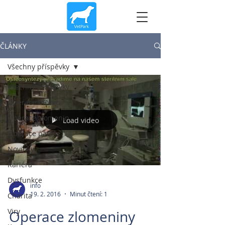
ČLÁNKY
Všechny příspěvky
Všechny příspěvky
Operace mozku
Operace zlomenin
Load video
Operace páteře
Novinky
Kariéra
Dysfunkce
info
19. 2. 2016
Minut čtení: 1
Charita
Viry
Operace zlomeniny