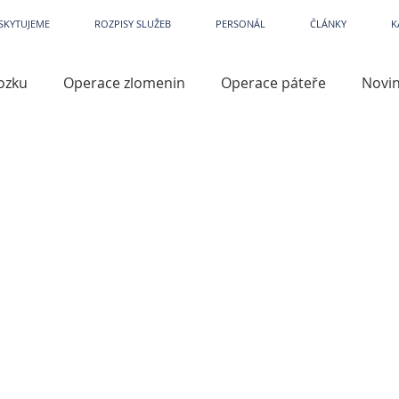
etPark
~
Veterina
~
Veterina Praha
~
Veterinární ordinace
~
Veterináři
~
Veterinár
SKYTUJEME
ROZPISY SLUŽEB
PERSONÁL
ČLÁNKY
K
ozku
Operace zlomenin
Operace páteře
Novi
iry
Kastrace
Kardiologie
Dermatologie
Př
lene
Operace končetin
TTA
TPLO
Přístro
azité
Prevence
Artroskopie
Operace kloubů
í
Léky a léčiva
Кар'єра