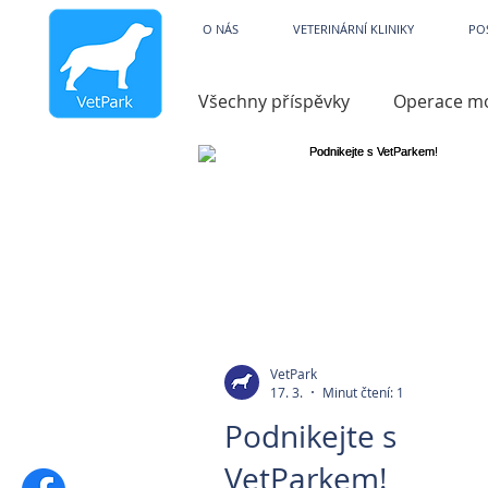
Veterinární kliniky V
O NÁS
VETERINÁRNÍ KLINIKY
PO
Všechny příspěvky
Operace m
Dysfunkce
Charita
V
Hydroterapie
Operace ko
Zobrazovací technika
Par
VetPark
17. 3.
Minut čtení: 1
Podnikejte s
Pooperační péče
Zvracen
VetParkem!