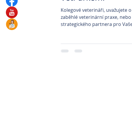
Kolegové veterináři, uvažujete o
zaběhlé veterinární praxe, nebo
strategického partnera pro Vaš
podnikání?
Parkovi
Prague Classica
Veterinární klinika P
Veterinární kliniky 
Automatické ká
Správa nemovitostí Hr
Autolakovna S