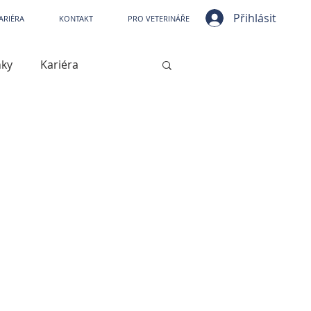
ní nemocnice VetPark
Přihlásit
ARIÉRA
KONTAKT
PRO VETERINÁŘE
nky
Kariéra
ístrojové vybavení
jové vybavení
Kašel
Artróza