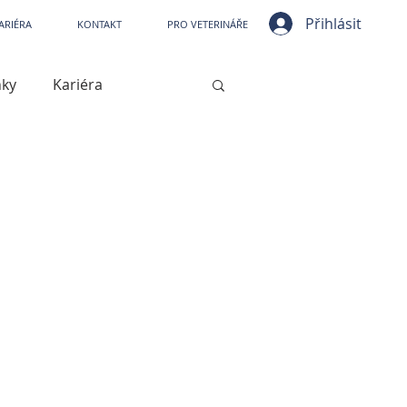
ní nemocnice VetPark
Přihlásit
ARIÉRA
KONTAKT
PRO VETERINÁŘE
nky
Kariéra
ístrojové vybavení
jové vybavení
Kašel
Artróza