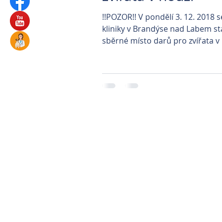
!!POZOR!! V pondělí 3. 12. 2018 s
kliniky v Brandýse nad Labem s
sběrné místo darů pro zvířata v 
Během celého dne...
Parkovi
Prague Classica
Veterinární klinika P
Veterinární kliniky 
Automatické ká
Správa nemovitostí Hr
Autolakovna S