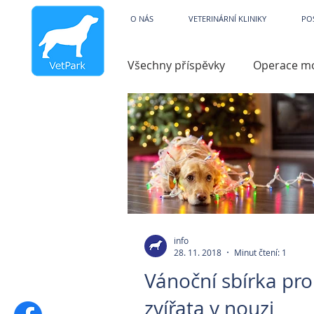
Veterinární kliniky V
O NÁS
VETERINÁRNÍ KLINIKY
PO
Všechny příspěvky
Operace m
Dysfunkce
Charita
V
Hydroterapie
Operace ko
Zobrazovací technika
Par
info
28. 11. 2018
Minut čtení: 1
Vánoční sbírka pro
Pooperační péče
Zvracen
zvířata v nouzi