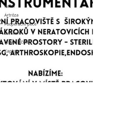
Kašel
Artróza
Pooperační péče
Zvracení
Léky a léčiva
Кар'єра