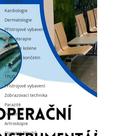
Kastrace
Kardiologie
Dermatologie
Přístrojové vybavení
Hydroterapie
Operace kolene
Operace končetin
TTA
TPLO
Přístrojové vybavení
Zobrazovací technika
Parazité
Prevence
Artroskopie
Operace kloubů