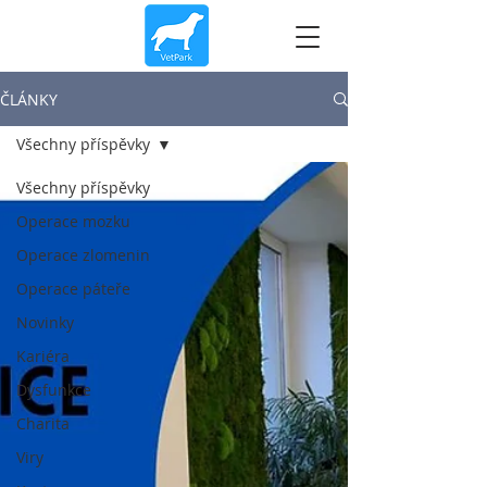
ČLÁNKY
Všechny příspěvky
Všechny příspěvky
Operace mozku
Operace zlomenin
Operace páteře
Novinky
Kariéra
Dysfunkce
Charita
Viry