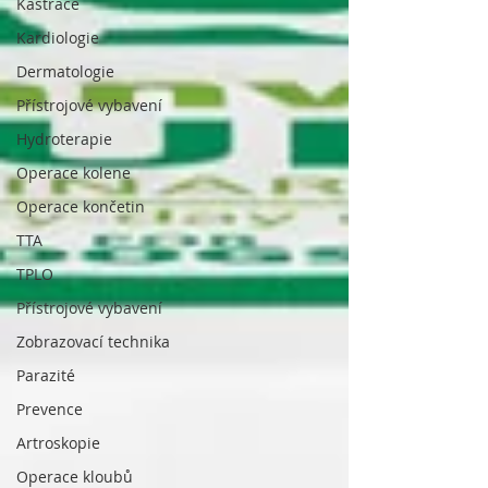
Kastrace
Kardiologie
Dermatologie
Přístrojové vybavení
Hydroterapie
Operace kolene
Operace končetin
TTA
TPLO
Přístrojové vybavení
Zobrazovací technika
Parazité
Prevence
Artroskopie
Operace kloubů