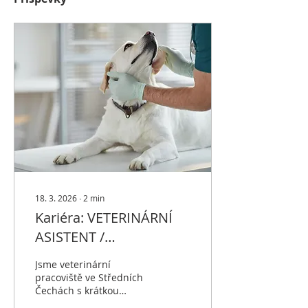
18. 3. 2026
∙
2
min
Kariéra: VETERINÁRNÍ
ASISTENT /
VETERINÁRNÍ TECHNIK
Jsme veterinární
pracoviště ve Středních
Čechách s krátkou
dojezdovou vzdáleností