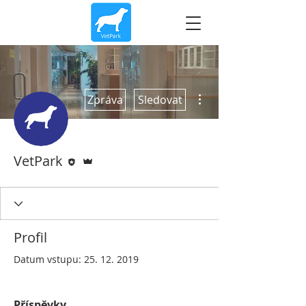
Další akce
Zpráva
Sledovat
Editor
Správce
VetPark
Profil
Datum vstupu: 25. 12. 2019
Příspěvky