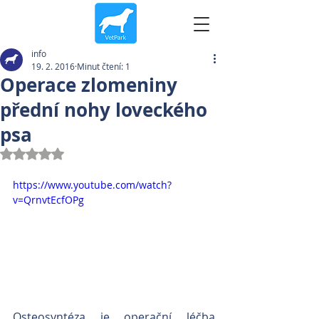
info
19. 2. 2016
Minut čtení: 1
Operace zlomeniny
přední nohy loveckého
psa
Hodnoceno NaN z 5 hvězdiček.
https://www.youtube.com/watch?
v=QrnvtEcfOPg
Osteosyntéza je operační léčba 