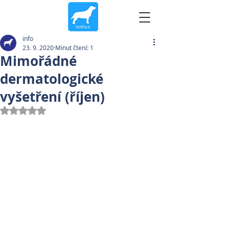
info
23. 9. 2020
Minut čtení: 1
Mimořádné
dermatologické
vyšetření (říjen)
Hodnoceno NaN z 5 hvězdiček.