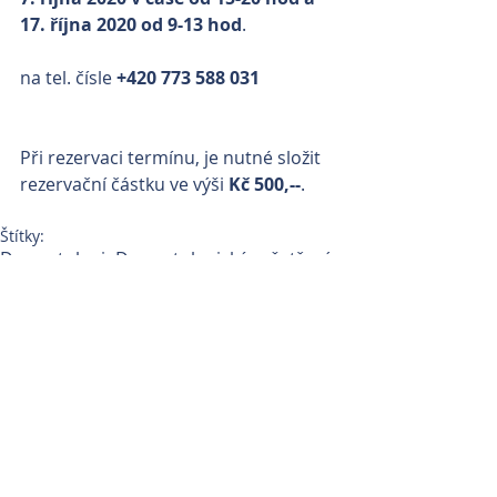
17. října 2020 od 9-13 hod
.
na tel. čísle 
+420 773 588 031
Při rezervaci termínu, je nutné složit 
rezervační částku ve výši 
Kč 500,--
.
Štítky:
Dermatologie
Dermatologická vyšetření
Dermatologie
Komentáře
0.0 / 5 (0)