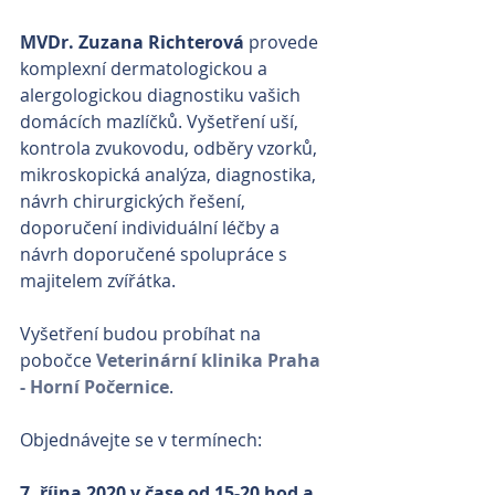
MVDr. Zuzana Richterová
 provede 
komplexní dermatologickou a 
alergologickou diagnostiku vašich 
domácích mazlíčků. Vyšetření uší, 
kontrola zvukovodu, odběry vzorků, 
mikroskopická analýza, diagnostika, 
návrh chirurgických řešení, 
doporučení individuální léčby a 
návrh doporučené spolupráce s 
majitelem zvířátka.
Vyšetření budou probíhat na 
pobočce 
Veterinární klinika Praha 
- Horní Počernice
.
Objednávejte se v termínech: 
7. října 2020 v čase od 15-20 hod a 