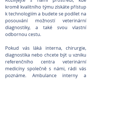
Rozvíjejte s námi prostředí, kde 
kromě kvalitního týmu získáte přístup 
k technologiím a budete se podílet na 
posouvání možností veterinární 
diagnostiky, a také svou vlastní 
odbornou cestu.
Pokud vás láká interna, chirurgie, 
diagnostika nebo chcete být u vzniku 
referenčního centra veterinární 
medicíny společně s námi, rádi vás 
poznáme. Ambulance interny a 
drobné chirurgie máme v Brandýse 
n. L. a v Praze Horních Počernicích a 
všechny jsou plně vytížené. Centrum 
chirurgie a diagnostiky je 
v Neratovicích.
Zakládáme si na dlouhodobé 