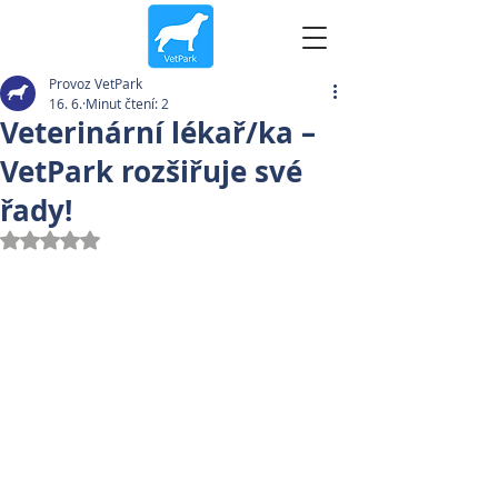
Provoz VetPark
16. 6.
Minut čtení: 2
Veterinární lékař/ka –
VetPark rozšiřuje své
řady!
Hodnoceno NaN z 5 hvězdiček.