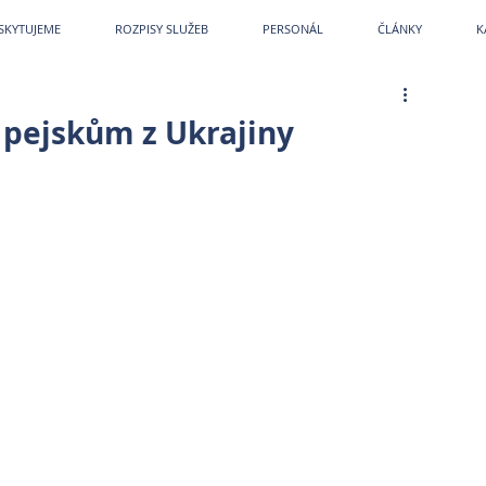
etPark
~
Veterina
~
Veterina Praha
~
Veterinární ordinace
~
Veterináři
~
Veterinár
SKYTUJEME
ROZPISY SLUŽEB
PERSONÁL
ČLÁNKY
K
pejskům z Ukrajiny