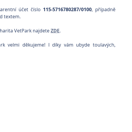
rentní účet číslo 
115-5716780287/0100
, případně 
d textem. 
harita VetPark najdete 
ZDE
.
k velmi děkujeme! I díky vám ubyde toulavých, 