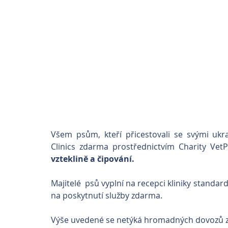
Všem psům, kteří přicestovali se svými ukraj
Clinics zdarma prostřednictvím Charity VetP
vzteklině a čipování. 
Majitelé  psů vyplní na recepci kliniky standa
na poskytnutí služby zdarma.
Výše uvedené se netýká hromadných dovozů zvíř