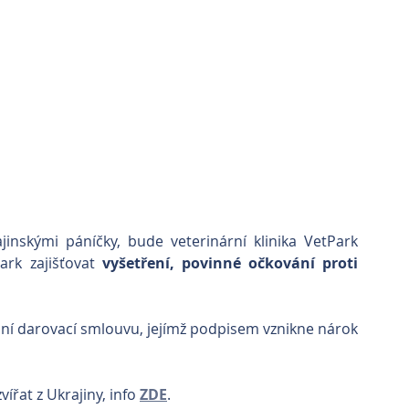
inskými páníčky, bude veterinární klinika VetPark 
ark zajišťovat 
vyšetření, povinné očkování proti 
rdní darovací smlouvu, jejímž podpisem vznikne nárok 
at z Ukrajiny, info 
ZDE
.