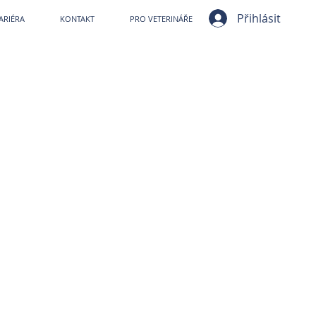
ní nemocnice VetPark
Přihlásit
ARIÉRA
KONTAKT
PRO VETERINÁŘE