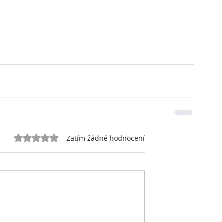
Hodnoceno 0 z 5 hvězdiček.
Zatím žádné hodnocení