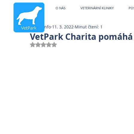
Veterinární kliniky V
O NÁS
VETERINÁRNÍ KLINIKY
PO
info
11. 3. 2022
Minut čtení: 1
VetPark Charita pomáhá 
Hodnoceno NaN z 5 hvězdiček.