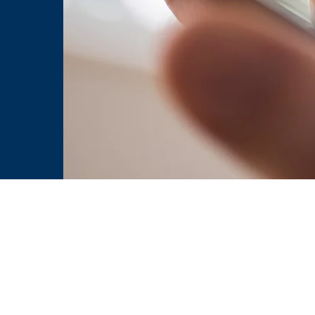
Mediální partneři
ště veteránů VeteranPark
|
Fitness Maximus
|
Prague Cool guide
|
PB Costruzio