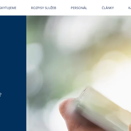
etPark
~
Veterina
~
Veterina Praha
~
Veterinární ordinace
~
Veterináři
~
Veterinár
SKYTUJEME
ROZPISY SLUŽEB
PERSONÁL
ČLÁNKY
K
?
V