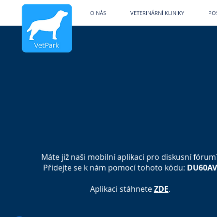
Veterinární kliniky V
O NÁS
VETERINÁRNÍ KLINIKY
PO
Máte již naši mobilní aplikaci pro diskusní fórum
Přidejte se k nám pomocí tohoto kódu:
DU60A
Aplikaci stáhnete
ZDE
.