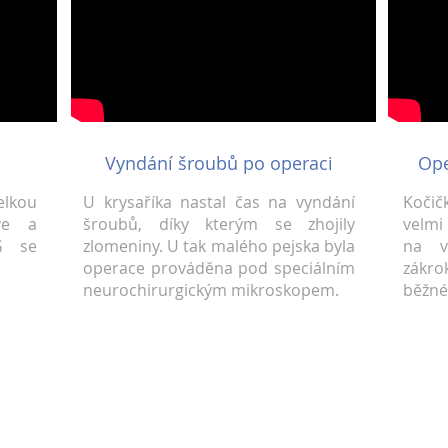
Vyndání šroubů po operaci
Ope
elkou
U krysaříka nastal čas na vyndání
Koči
nve a
šroubů, díky kterým se zhojily
velmi
G se
zlomeniny. U tak malého pejska byla
na v
operace prováděna pod speciálním
zákr
neurochirurgickým mikroskopem.
běžné
Mediální partneři