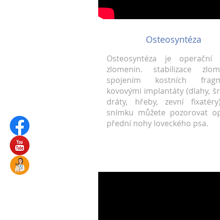
Osteosyntéza
Osteosyntéza je operační 
zlomenin. stabilizace zlom
spojením kostních frag
kovovými implantáty (dlahy, š
dráty, hřeby, zevní fixatéry
snímku můžete pozorovat op
přední nohy loveckého psa.