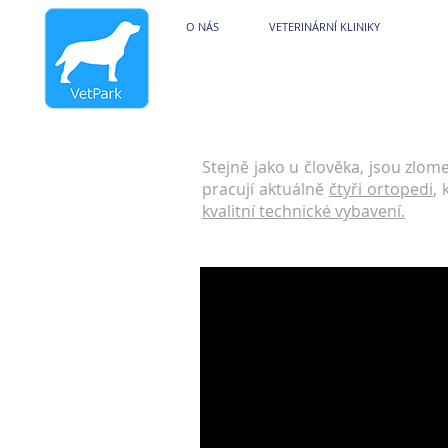
Veterinární kliniky V
O NÁS
VETERINÁRNÍ KLINIKY
PO
Stejně jako u člověka, jsou zlo
pracují aktuálně
čtyři ortopedi
,
kvalitní technické vybavení.