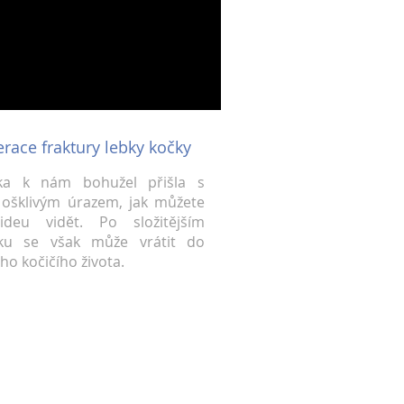
race fraktury lebky kočky
čka k nám bohužel přišla s
 ošklivým úrazem, jak můžete
ideu vidět. Po složitějším
oku se však může vrátit do
ho kočičího života.