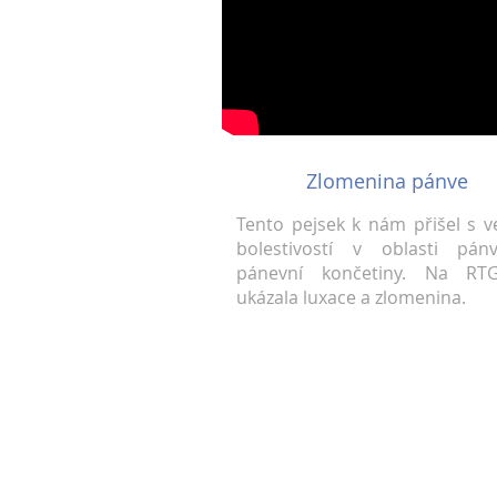
Zlomenina pánve
Tento pejsek k nám přišel s v
bolestivostí v oblasti pá
pánevní končetiny. Na RT
ukázala luxace a zlomenina.