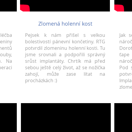
Zlomená holenní kost
léčba
Pejsek k nám přišel s velkou
Jak 
eniny
bolestivostí pánevní končetiny. RTG
náro
mentů
potvrdil zlomeninu holenní kosti. Tu
Dorot
rouby,
jsme srovnali a podpořili správný
ťape
). Na
srůst implantáty. Chrtík má před
náro
eraci
sebou ještě celý život, až se nožička
Pod s
zahojí, může zase lítat na
potv
procházkách :)
Impl
zlome