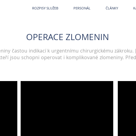
etPark
~
Veterina
~
Veterina Praha
~
Veterinární ordinace
~
Veterináři
~
Veterinár
SKYTUJEME
ROZPISY SLUŽEB
PERSONÁL
ČLÁNKY
K
OPERACE ZLOMENIN
meniny častou indikací k urgentnímu chirurgickému zákroku.
 kteří jsou schopni operovat i komplikované zlomeniny. Př