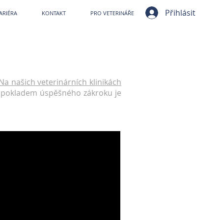
ní nemocnice VetPark
Přihlásit
ARIÉRA
KONTAKT
PRO VETERINÁŘE
Na našich veterinárních klinikách
edpokladem úspěšného zákroku je