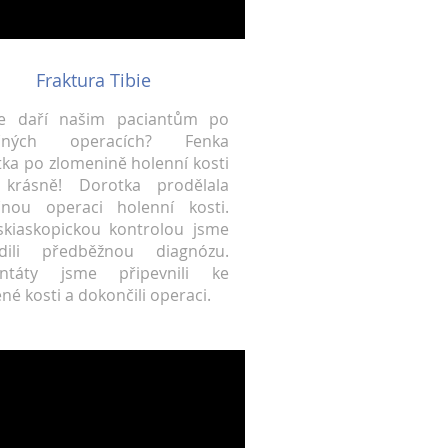
Fraktura Tibie
se daří našim paciantům po
čných operacích? Fenka
ka po zlomenině holenní kosti
 krásně! Dorotka prodělala
čnou operaci holenní kosti.
kiaskopickou kontrolou jsme
rdili předběžnou diagnózu.
antáty jsme připevnili ke
né kosti a dokončili operaci.