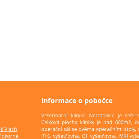
Informace o pobočce
Veterinární klinika Neratovice je refe
Celková plocha kliniky je nad 600m2, dv
k Vlach
operační sál se dvěma operačními stoly, se
Pokorná
RTG vyšetřovna, CT vyšetřovna, MRI vyše