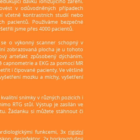
ukující dávku ionizujícího záření.
provést v odůvodněných případech
ní včetně kontrastních studií nebo
ých pacientů. Používáme bezpečné
etřili jsme přes 4000 pacientů.
á se o výkonný scanner schopný v
ální zobrazovaná plocha je u tohoto
ový artefakt způsobený dýcháním.
tně capnometrie a EKG za pomocí MR
řit i čipované pacienty. Ve většině
vyšetření mozku a míchy, vyšetření
 kvalitní snímky v různých pozicích i
imo RTG stůl. Výstup je zasílán ve
tu. Žádanku si můžete stáhnout či
ardiologickými funkcemi,
3x
rigidní
skop, desinfektor, 2x horkovzdušný