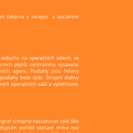
ní čekárna s recepcí a sociálním
 vzduchu na operačních sálech, ve
rních plynů, centrálního vysavače,
kčních agens. Podlahy jsou řešeny
podlahy beze spár. Stropní stativy
ních operačních sálů a vyšetřoven,
ograf schopný nascanovat celé tělo
žňujícím pořídit záznam srdce bez