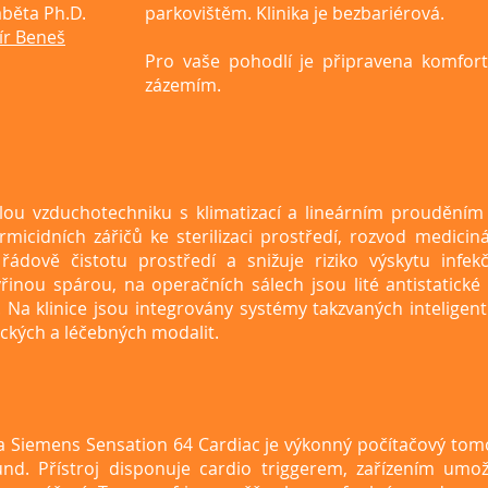
běta Ph.D.
parkovištěm. Klinika je bezbariérová.
ír Beneš
Pro vaše pohodlí je připravena komfort
zázemím.
ilou vzduchotechniku s klimatizací a lineárním prouděním
micidních zářičů ke sterilizaci prostředí, rozvod mediciná
 řádově čistotu prostředí a snižuje riziko výskytu infe
inou spárou, na operačních sálech jsou lité antistatické 
 Na klinice jsou integrovány systémy takzvaných inteligent
ických a léčebných modalit.
 Siemens Sensation 64 Cardiac je výkonný počítačový tom
nd. Přístroj disponuje cardio triggerem, zařízením umo