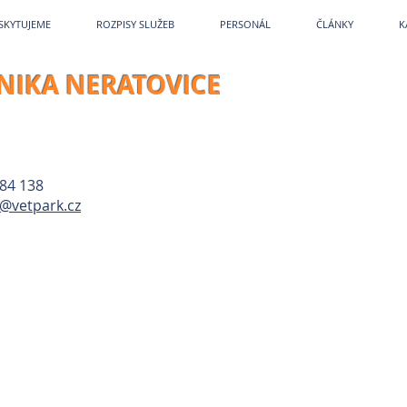
etPark
~
Veterina
~
Veterina Praha
~
Veterinární ordinace
~
Veterináři
~
Veterinár
SKYTUJEME
ROZPISY SLUŽEB
PERSONÁL
ČLÁNKY
K
INIKA NERATOVICE
84 138
@vetpark.cz