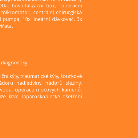
větla, hospitalizační box, operační
mikromotor, centrální chirurgická
ní pumpa, 10x lineární dávkovač, 3x
ířata.
 diagnostiky.
iční kýly, traumatické kýly, šourkové
ádoru nadledviny, nádorů sleziny,
kovodu, operace močových kamenů,
ůze krve, laparoskopiecké ošetření