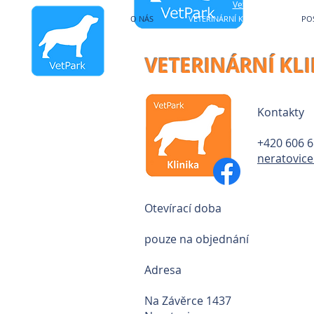
Veterinární kliniky V
O NÁS
VETERINÁRNÍ KLINIKY
PO
VETERINÁRNÍ KL
Kontakty
+420 606 6
neratovice
Otevírací doba
pouze na objednání
Adresa
Na Závěrce 1437