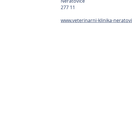
Neratovice
277 11
www.veterinarni-klinika-neratov