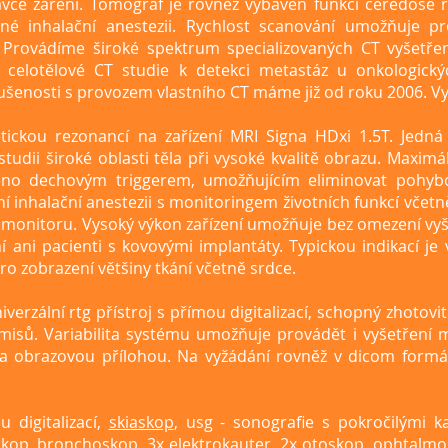
vce záření. Tomograf je rovněž vybaven funkcí ceredose red
né inhalační anestezii. Rychlost scanování umožňuje 
. Provádíme široké spektrum specializovaných CT vyšetře
 celotělové CT studie k detekci metastáz u onkologick
kušenosti s provozem vlastního CT máme již od roku 2006. Vyš
ickou rezonancí na zařízení MRI Signa HDxi 1.5T. Jedn
udii široké oblasti těla při vysoké kvalitě obrazu. Maxim
aveno dechovým triggerem, umožňujícím eliminovat pohyb
ní inhalační anestezii s monitoringem životních funkcí vče
monitoru. Vysoký výkon zařízení umožňuje bez omezení vyšet
ani pacienti s kovovými implantáty. Typickou indikací je 
ro zobrazení většiny tkání včetně srdce.
verzální rtg přístroj s přímou digitalizací, schopný zhotovit
isů. Variabilita systému umožňuje provádět i vyšetření m
a obrazovou přílohou. Na vyžádání rovněž v dicom formá
 digitalizací,
skiaskop
,
usg - sonografie s pokročilými k
skop, bronchoskop, 3x elektrokauter, 2x otoskop, ophtalmo