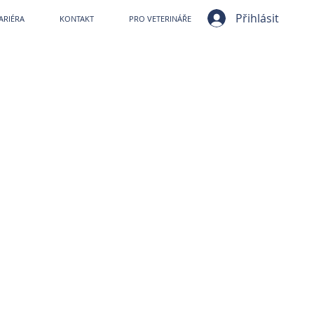
ní nemocnice VetPark
Přihlásit
ARIÉRA
KONTAKT
PRO VETERINÁŘE