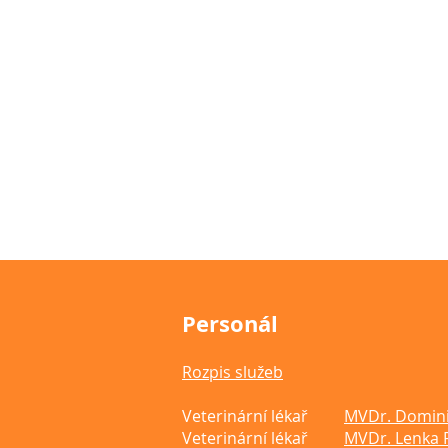
Personál
Rozpis služeb
Veterinární lékař
MVDr. Domini
Veterinární lékař
MVDr. Lenka 