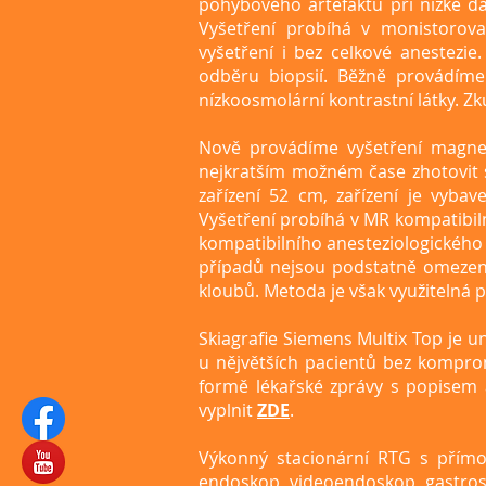
pohybového artefaktu při nízké dá
Vyšetření probíhá v monistorova
vyšetření i bez celkové anestezie
odběru biopsií. Běžně provádíme
nízkoosmolární kontrastní látky. Z
Nově provádíme vyšetření magnet
nejkratším možném čase zhotovit st
zařízení 52 cm, zařízení je vyb
Vyšetření probíhá v MR kompatibil
kompatibilního anesteziologického 
případů nejsou podstatně omezení 
kloubů. Metoda je však využitelná p
Skiagrafie Siemens Multix Top je uni
u nějvětších pacientů bez komprom
formě lékařské zprávy s popisem 
vyplnit
ZDE
.
Výkonný stacionární RTG s přímou
endoskop
, videoendoskop, gastro