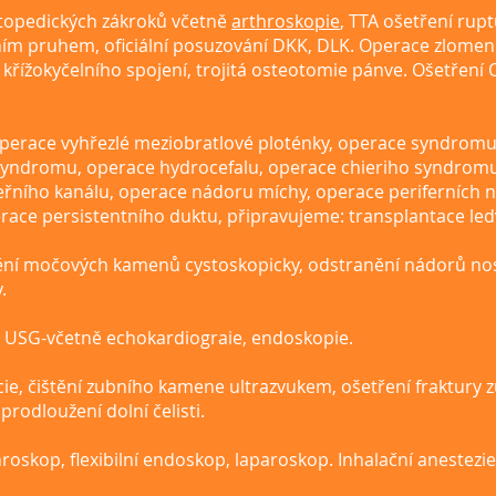
topedických zákroků včetně
arthroskopie
, TTA ošetření rup
lním pruhem, oficiální posuzování DKK, DLK. Operace zlomen
, křížokyčelního spojení, trojitá osteotomie pánve. Ošetření
operace vyhřezlé meziobratlové ploténky, operace syndrom
yndromu, operace hydrocefalu, operace chieriho syndrom
ního kanálu, operace nádoru míchy, operace periferních n
ace persistentního duktu, připravujeme: transplantace led
ění močových kamenů cystoskopicky, odstranění nádorů nos
.
, USG-včetně echokardiograie, endoskopie.
cie, čištění zubního kamene ultrazvukem, ošetření fraktury 
prodloužení dolní čelisti.
hroskop, flexibilní endoskop, laparoskop. Inhalační anestezi