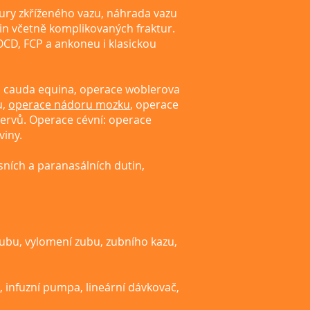
tury zkříženého vazu, náhrada vazu
in včetně komplikovaných fraktur.
 OCD, FCP a ankoneu i klasickou
u cauda equina, operace woblerova
u,
operace nádoru mozku
, operace
ervů. Operace cévní: operace
viny.
ních a paranasálních dutin,
zubu, vylomení zubu, zubního kazu,
e, infuzní pumpa, lineární dávkovač,