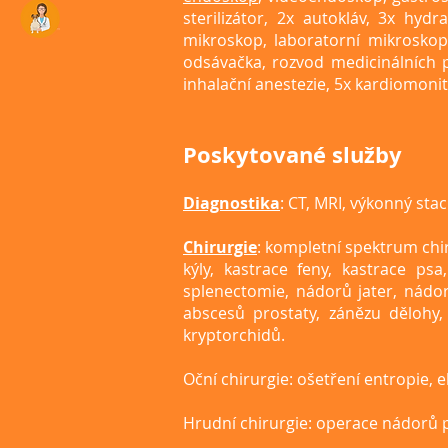
sterilizátor, 2x autokláv, 3x hydr
mikroskop, laboratorní mikroskop
odsávačka, rozvod medicinálních pl
inhalační anestezie, 5x kardiomonito
Poskytované služby
Diagnostika
: CT, MRI, výkonný sta
Chirurgie
: kompletní spektrum chir
kýly, kastrace feny, kastrace ps
splenectomie, nádorů jater, nád
abscesů prostaty, zánězu dělohy, 
kryptorchidů.
Oční chirurgie: ošetření entropie, e
Hrudní chirurgie: operace nádorů 