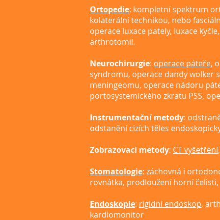
Ortopedie
: kompletní spektrum or
kolaterální technikou, nebo fasciá
operace luxace pately, luxace kyčle
arthrotomií.
Neurochirurgie
:
operace páteře
, 
syndromu, operace dandy wolker s
meningeomu, operace nádoru páteř
portosystemického zkratu PSS, oper
Instrumentační metody
: odstran
odstanění cizích těles endoskopicky
Zobrazovací metody
:
CT vyšetření
Stomatologie
: záchovná i ortodon
rovnátka, prodloužení horní čelisti, 
Endoskopie
:
rigidní endoskop
, art
kardiomonitor