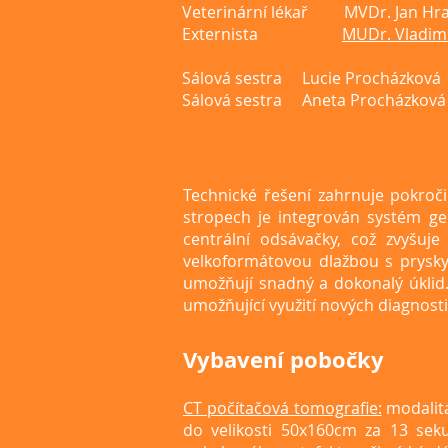
Veterinární lékař
MVDr. Jan Hra
Externista
MUDr. Vladim
Sálová sestra Lucie Procházková
Sálová sestra
Aneta Procházková
Technické řešení zahrnuje pokroč
stropech je integrován systém ger
centrální odsávačky, což zvyšuje
velkoformátovou dlažbou s pryskyř
umožňují snadný a dokonalý úklid.
umožňující využití nových diagnost
Vybavení pobočky
CT počítačová tomografie:
modalita
do velikosti 50x160cm za 13 seku