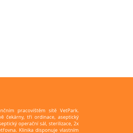
renčním pracovištěm sítě VetPark.
ě čekárny, tři ordinace, aseptický
ptický operační sál, sterilizace, 2x
třovna. Klinika disponuje vlastním