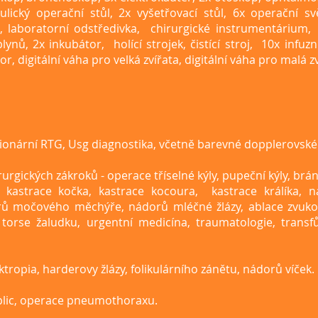
aulický operační stůl, 2x vyšetřovací stůl, 6x operační s
, laboratorní odstředivka, chirurgické instrumentárium, 
ynů, 2x inkubátor, holící strojek, čistící stroj, 10x infuz
r, digitální váha pro velká zvířata, digitální váha pro malá zv
cionární RTG, Usg diagnostika, včetně barevné dopplerovské
urgických zákroků - operace tříselné kýly, pupeční kýly, brán
a, kastrace kočka, kastrace kocoura, kastrace králíka, n
orů močového měchýře, nádorů mléčné žlázy, ablace zvu
torse žaludku, urgentní medicína, traumatologie, transf
ktropia, harderovy žlázy, folikulárního zánětu, nádorů víček.
plic, operace pneumothoraxu.