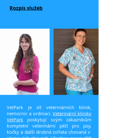
Rozpis služeb
VetPark je síť veterinárních klinik,
nemocnic a ordinací.
Veterinární kliniky
VetPark
poskytují svým zákazníkům
kompletní veterinární péči pro psy,
kočky a další drobná zvířata chovaná v