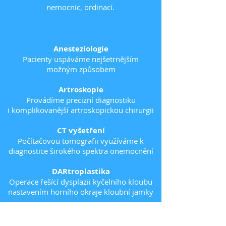
nemocnic, ordinací.
Anesteziologie
Pacienty uspáváme nejšetrnějším
možným způsobem
Artroskopie
Provádíme precizní diagnostiku
i komplikovanější artroskopickou chirurgii
CT vyšetření
Počítačovou tomografii využíváme k
diagnostice širokého spektra onemocnění
DARtroplastika
Operace řešící dysplazii kyčelního kloubu
nastavením horního okraje kloubní jamky
Dermatologie
Veterinární dermatologie řeší diagnostiku a