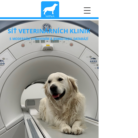
SÍŤ VETERINÁRNÍCH KLINIK
S MODERNÍM VYBAVENÍM A JEDNOTNOU DATABÁZÍ