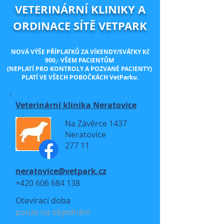
VETERINÁRNÍ KLINIKY A
ORDINACE SÍTĚ VETPARK
NOVÁ VÝŠE PŘÍPLATKŮ ZA VÍKENDY/SVÁTKY Kč
900,- VŠEM PACIENTŮM
(NEPLATÍ PRO KONTROLY A POZVANÉ PACIENTY)
PLATÍ VE VŠECH POBOČKÁCH VetParku.​​
Veterinární klinika Neratovice
Na Závěrce 1437
Neratovice
277 11
neratovice@vetpark.cz
+420 606 684 138
Otevírací doba
pouze na objednání