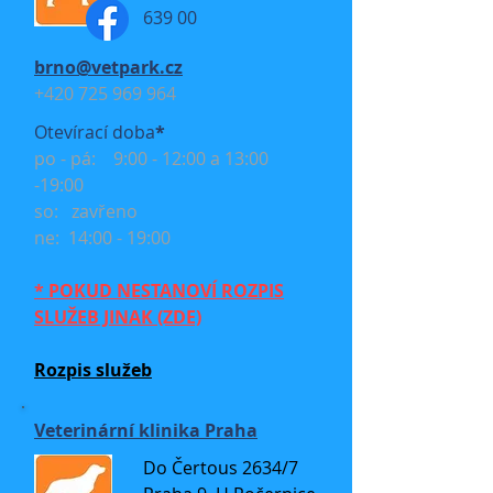
639 00
brno@vetpark.cz
+420 725 969 964
Otevírací doba
*
po - pá: 9:00 - 12:00 a 13:00
-19:00
so: zavřeno
ne: 14:00 - 19:00
* POKUD NESTANOVÍ ROZPIS
SLUŽEB JINAK (ZDE)
Rozpis služeb
Veterinární klinika Praha
Do Čertous 2634/7