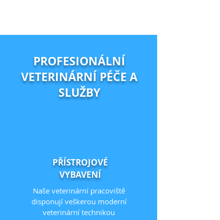
PROFESIONÁLNÍ
VETERINÁRNÍ PÉČE A
SLUŽBY
PŘÍSTROJOVÉ
VYBAVENÍ
Naše veterinární pracoviště
disponují veškerou moderní
veterinární technikou