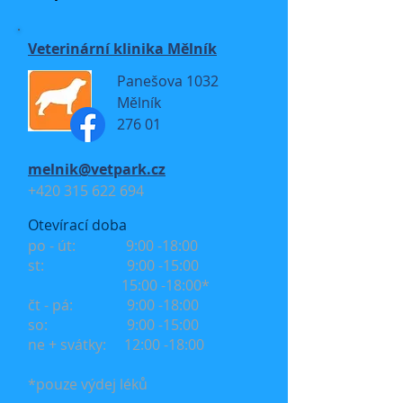
Veterinární klinika Mělník
Panešova 1032
Mělník
276 01
melnik@vetpark.cz
+420 315 622 694
Otevírací doba
po - út: 9:00 -18:00
st: 9:00 -15:00
15:00 -18:00*
čt - pá:
9:00 -18:00
so:
9:00 -15:00
ne + svátky: 12
:00 -18:00
*pouze výdej léků​​