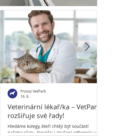
Provoz VetPark
16. 6.
Veterinární lékař/ka – VetPark
rozšiřuje své řady!
Hledáme kolegy, kteří chtějí být součástí
našeho růstu. Nováčci i zkušení odborníci u