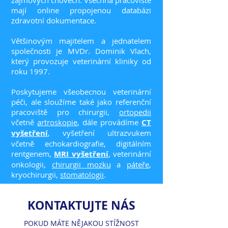
zájmových chovech. Všechna pracoviště
mají online propojenou databázi
zdravotní dokumentace.
Většinovým majitelem a jednatelem
společnosti je MVDr. Dominik Vlach,
který provozuje veterinární kliniky od
roku 1997.
Poskytujeme všeobecnou veterinární
péči, ale sloužíme také jako referenční
pracoviště pro chirurgii,
ortopedii
včetně
artroskopie
, dále provádíme
CT
vyšetření
, vyšetření ultrazvukem
včetně echokardiografie, digitálním
rentgenem,
MRI vyšetření
, veterinární
onkologii,
chirurgii mozku
a
páteře
,
kryochirurgii,
stomatologii
.
KONTAKTUJTE NÁS
POKUD MÁTE NĚJAKOU STÍŽNOST