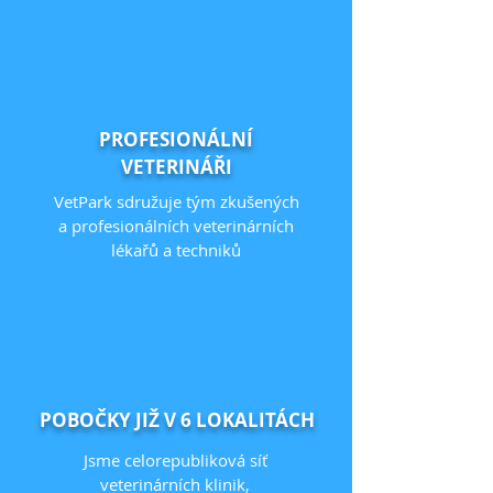
PROFESIONÁLNÍ
VETERINÁŘI
VetPark sdružuje tým zkušených
a profesionálních veterinárních
lékařů a techniků
POBOČKY JIŽ V 6 LOKALITÁCH
Jsme celorepubliková síť
veterinárních klinik,