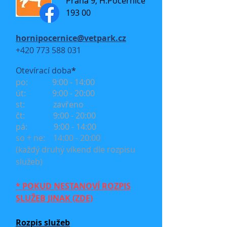
Praha 9, H.Počernice
193 00
hornipocernice@vetpark.cz
+420 773 588 031
Otevírací doba
*
po: 9:00 - 14:00
út: 9:00 - 20:00
st: zavřeno
čt: 9:00 - 20:00
pá: 9:00 - 14:00
so + ne: 14:00 - 20:00
(každý druhý víkend dle rozpisu
služeb)
* POKUD NESTANOVÍ ROZPIS
SLUŽEB JINAK (ZDE)
Rozpis služeb