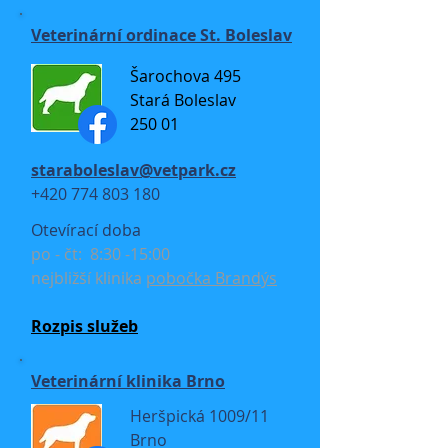
Veterinární ordinace St. Boleslav
Šarochova 495
Stará Boleslav
250 01
staraboleslav@vetpark.cz
+420 774 803 180
Otevírací doba
po - čt: 8:30 -15:00
nejbližší klinika
pobočka Brandýs
Rozpis služeb
Veterinární klinika Brno
Heršpická 1009/11
Brno