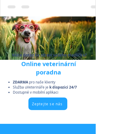
nás najdou uplatnění podle svých preferencí.
Máte dotaz ke zdraví vašeho mazlíčka?​
Online veterinární
poradna
ZDARMA
pro naše klienty
Služba uVeterináře je
k dispozici 24/7
Dostupné v mobilní aplikaci
Zeptejte se nás