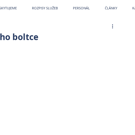
etPark
~
Veterina
~
Veterina Praha
~
Veterinární ordinace
~
Veterináři
~
Veterinár
SKYTUJEME
ROZPISY SLUŽEB
PERSONÁL
ČLÁNKY
K
ho boltce