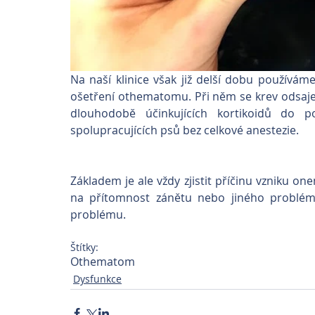
Na naší klinice však již delší dobu používám
ošetření othematomu. Při něm se krev odsaje z 
dlouhodobě účinkujících kortikoidů do p
spolupracujících psů bez celkové anestezie.
Základem je ale vždy zjistit příčinu vzniku on
na přítomnost zánětu nebo jiného problému
problému.
Štítky:
Othematom
Dysfunkce