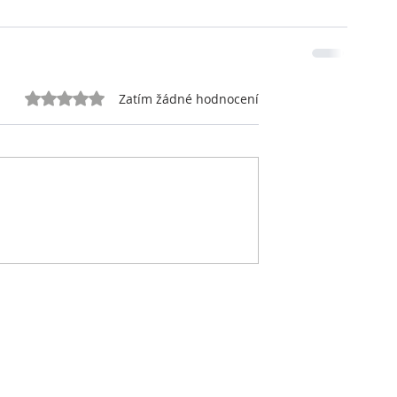
Hodnoceno 0 z 5 hvězdiček.
Zatím žádné hodnocení