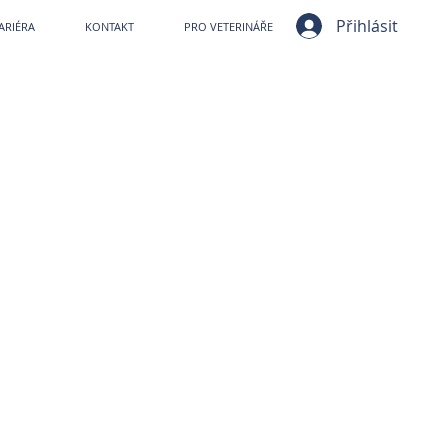
ní nemocnice VetPark
Přihlásit
ARIÉRA
KONTAKT
PRO VETERINÁŘE