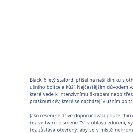
Black, 6 letý staford, přišel na naší kliniku 
ušního boltce a kůží. Nejčastějším důvodem vzn
které vede k intenzivnímu škrabání nebo třes
prasknutí cév, které se nacházejí v ušním boltci
Jako řešení se dříve doporučovala pouze chirurg
řez ve tvaru písmene "S" v oblasti zduření, v
řez zůstává otevřený, aby se v místě nehromad