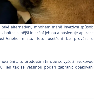
e také alternativní, mnohem méně invazivní způsob 
boltce silnější injekční jehlou a následuje aplikace 
ostiženého místa. Toto ošetření lze provést u 
emocnění a to především tím, že se vyšetří zvukovod 
. Jen tak se většinou podaří zabránit opakování 