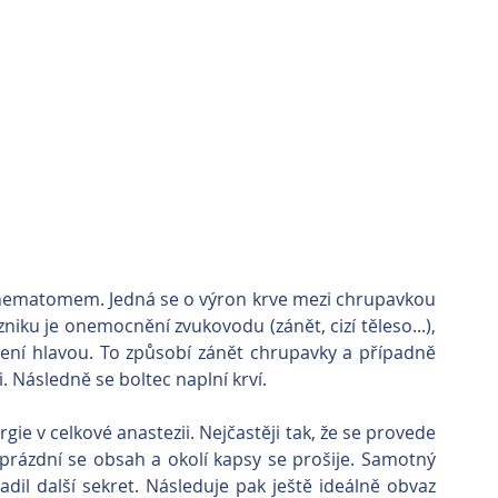
s othematomem. Jedná se o výron krve mezi chrupavkou 
iku je onemocnění zvukovodu (zánět, cizí těleso...), 
ení hlavou. To způsobí zánět chrupavky a případně 
. Následně se boltec naplní krví. 
ie v celkové anastezii. Nejčastěji tak, že se provede 
yprázdní se obsah a okolí kapsy se prošije. Samotný 
il další sekret. Následuje pak ještě ideálně obvaz 