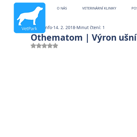
Veterinární kliniky V
O NÁS
VETERINÁRNÍ KLINIKY
PO
info
14. 2. 2018
Minut čtení: 1
Othematom | Výron ušní
Hodnoceno NaN z 5 hvězdiček.