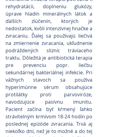
rehydratácii, doplneniu glukózy, 
úprave hladín minerálnych látok a 
ďalších zlúčenín, ktorých je 
nedostatok, kvôli intenzívnej hnačke a 
zvracaniu. Ďalej sa používajú liečivá 
na zmiernenie zvracania, ukľudnenie 
podráždených slizníc tráviaceho 
traktu. Dôležitá je antibiotická terapia 
pre prevenciu popr. liečbu  
sekundárnej bakteriálnej infekcie. Pri 
vážnych stavoch sa používa 
hyperimúnne sérum obsahujúce 
protilátky proti parvoviróze, 
navodzujúce pasívnu imunitu. 
Pacient začína byť kŕmený ľahko 
strávitelným krmivom 18-24 hodín po 
poslednej epizóde zvracania. Trvá aj 
niekoľko dní, než je to možné a do tej 