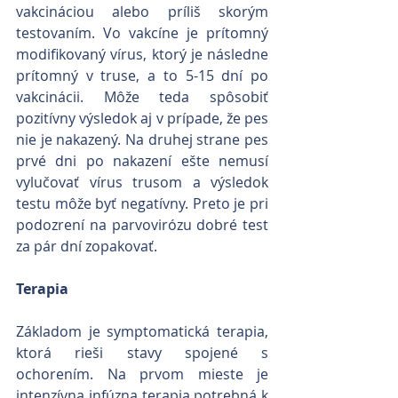
vakcináciou alebo príliš skorým 
testovaním. Vo vakcíne je prítomný 
modifikovaný vírus, ktorý je následne 
prítomný v truse, a to 5-15 dní po 
vakcinácii. Môže teda spôsobiť 
pozitívny výsledok aj v prípade, že pes 
nie je nakazený. Na druhej strane pes 
prvé dni po nakazení ešte nemusí 
vylučovať vírus trusom a výsledok 
testu môže byť negatívny. Preto je pri 
podozrení na parvovirózu dobré test 
za pár dní zopakovať.
Terapia
Základom je symptomatická terapia, 
ktorá rieši stavy spojené s 
ochorením. Na prvom mieste je 
intenzívna infúzna terapia potrebná k 