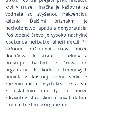
traktu, čo sa prejaví prítomnosťou 
krvi v truse. Hnačka je kašovitá až 
vodnatá so zvýšenou frekvenciou 
kálenia. Ďalšími príznakmi je 
nechutenstvo, apatia a dehydratácia.  
Poškodené črevo je vysoko náchylné 
k sekundárnej bakteriálnej infekcii. Pri 
vážnom poškodení čreva môže 
dochádzať k strate proteínov a 
prestupu baktérií z čreva do 
organizmu. Poškodenie kmeňových 
buniek v kostnej dreni vedie k 
zníženiu počtu bielych krviniek, a tým 
k oslabeniu imunity, čo môže 
zdravotný stav skomplikovať ďalším 
šírením baktérií v organizme.