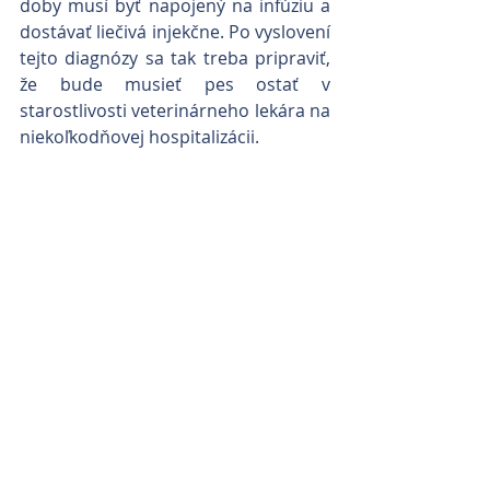
doby musí byť napojený na infúziu a 
dostávať liečivá injekčne. Po vyslovení 
tejto diagnózy sa tak treba pripraviť, 
že bude musieť pes ostať v 
starostlivosti veterinárneho lekára na 
niekoľkodňovej hospitalizácii.
Prevencia
Boj so šírením  parvovirózy 
komplikujú skutočnosti, že infikovaný 
pes môže vylučovať vírus do 
prostredia ešte 2-4 týždne od 
vymiznutia klinických príznakov, vírus 
prežíva v prostredí aj niekoľko 
mesiacov a patogén môže byť 
vylučovaný aj asymptomatickými 
jedincami.