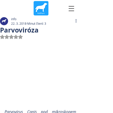
info
22. 3. 2018
Minut čtení: 3
Parvoviróza
Hodnoceno NaN z 5 hvězdiček.
Parvovirus Canis pod mikroskopem 