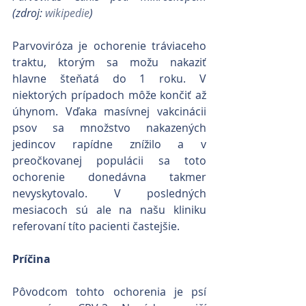
(zdroj: 
wikipedie
)
Parvoviróza je ochorenie tráviaceho 
traktu, ktorým sa možu nakaziť 
hlavne šteňatá do 1 roku. V 
niektorých prípadoch môže končiť až 
úhynom. Vďaka masívnej vakcinácii 
psov sa množstvo nakazených 
jedincov rapídne znížilo a v 
preočkovanej populácii sa toto 
ochorenie donedávna takmer 
nevyskytovalo. V posledných 
mesiacoch sú ale na našu kliniku 
referovaní títo pacienti častejšie.
Príčina
Pôvodcom tohto ochorenia je psí 