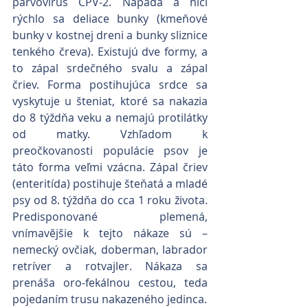
parvovírus CPV-2. Napáda a ničí 
rýchlo sa deliace bunky (kmeňové 
bunky v kostnej dreni a bunky sliznice 
tenkého čreva). Existujú dve formy, a 
to zápal srdečného svalu a zápal 
čriev. Forma postihujúca srdce sa 
vyskytuje u šteniat, ktoré sa nakazia 
do 8 týždňa veku a nemajú protilátky 
od matky. Vzhľadom k 
preočkovanosti populácie psov je 
táto forma veľmi vzácna. Zápal čriev 
(enteritída) postihuje šteňatá a mladé 
psy od 8. týždňa do cca 1 roku života. 
Predisponované plemená, 
vnímavějšie k tejto nákaze sú – 
nemecký ovčiak, doberman, labrador 
retríver a rotvajler. Nákaza sa 
prenáša oro-fekálnou cestou, teda 
pojedaním trusu nakazeného jedinca.