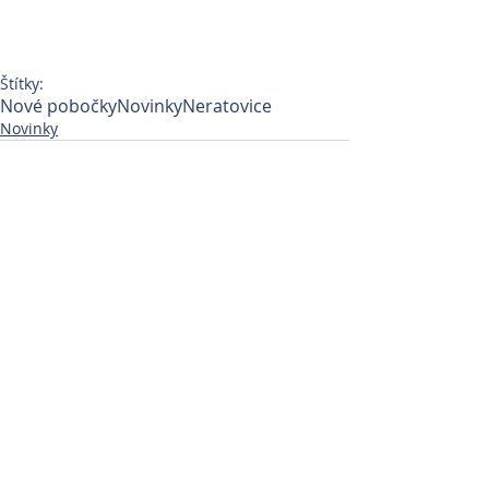
Štítky:
Nové pobočky
Novinky
Neratovice
Novinky
Komentáře
0.0 / 5 (0)
Komentovat a hodnotit...