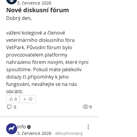
5. července 2026
Nové diskusní fórum
Dobrý den,
vážení kolegové a členové 
veterinárního diskusního fóra 
VetPark. Původní fórum bylo 
provozovatelem platformy 
nahrazeno fórem novým, které nyní 
spouštíme. Pokud máte jakékoliv 
dotazy či připomínky k jeho 
fungování, neváhejte se na nás 
obrátit.
0
0
9
info
5. července 2026
·
aktualizovaný