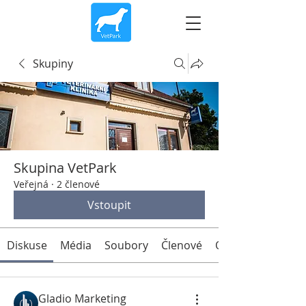
Skupiny
Skupina VetPark
Veřejná
·
2 členové
Vstoupit
Diskuse
Média
Soubory
Členové
O nás
Gladio Marketing