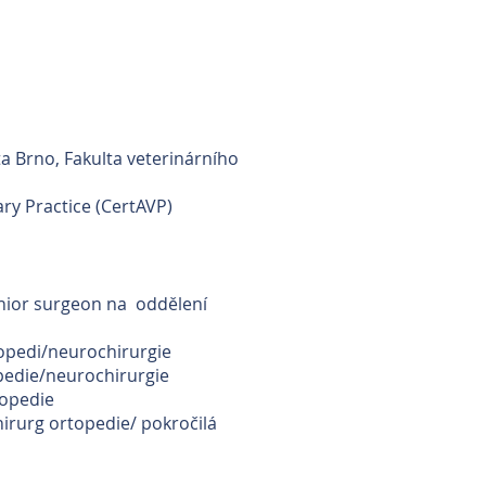
ta Brno, Fakulta veterinárního
ary Practice (CertAVP)
unior surgeon na oddělení
topedi/neurochirurgie
opedie/neurochirurgie
topedie
hirurg ortopedie/ pokročilá