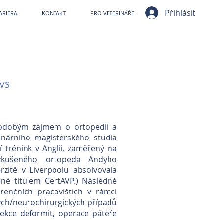
ní nemocnice VetPark
Přihlásit
ARIÉRA
KONTAKT
PRO VETERINÁŘE
CVS
uhodobým zájmem o ortopedii a
rinárního magisterského studia
í trénink v Anglii, zaměřený na
 zkušeného ortopeda Andyho
rzitě v Liverpoolu absolvovala
ené titulem CertAVP.) Následně
erenčních pracovištích v rámci
kých/neurochirurgických případů
orekce deformit, operace páteře