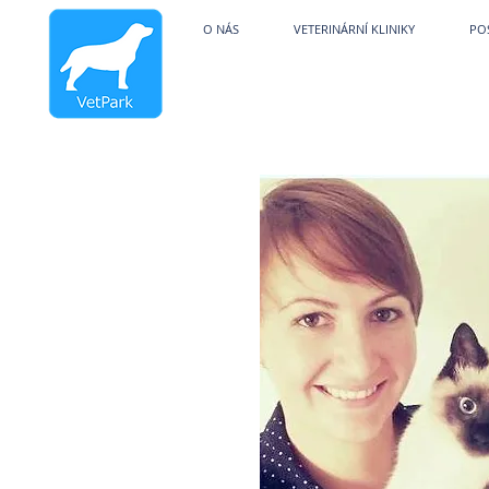
Veterinární kliniky V
O NÁS
VETERINÁRNÍ KLINIKY
PO