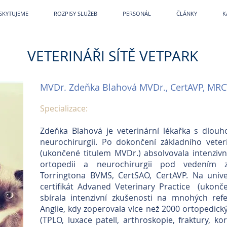
etPark
~
Veterina
~
Veterina Praha
~
Veterinární ordinace
~
Veterináři
~
Veterinár
SKYTUJEME
ROZPISY SLUŽEB
PERSONÁL
ČLÁNKY
K
VETERINÁŘI SÍTĚ VETPARK
MVDr. Zdeňka Blahová MVDr., CertAVP, MR
Specializace:
Zdeňka Blahová je veterinární lékařka s dlo
neurochirurgii. Po dokončení základního vete
(ukončené titulem MVDr.) absolvovala intenzivn
ortopedii a neurochirurgii pod vedením
Torringtona BVMS, CertSAO, CertAVP. Na unive
certifikát Advaned Veterinary Practice (ukonč
sbírala intenzivní zkušenosti na mnohých ref
Anglie, kdy zoperovala více než 2000 ortopedic
(TPLO, luxace patell, arthroskopie, fraktury, k