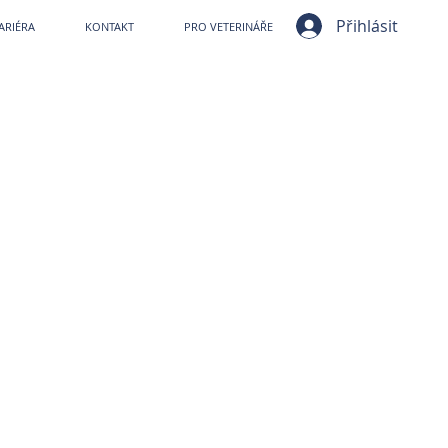
ní nemocnice VetPark
Přihlásit
ARIÉRA
KONTAKT
PRO VETERINÁŘE