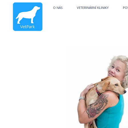
Veterinární kliniky V
O NÁS
VETERINÁRNÍ KLINIKY
PO