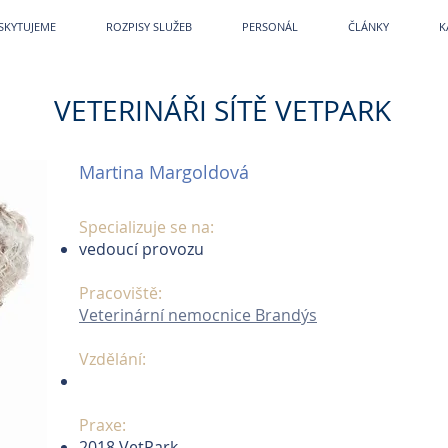
etPark
~
Veterina
~
Veterina Praha
~
Veterinární ordinace
~
Veterináři
~
Veterinár
SKYTUJEME
ROZPISY SLUŽEB
PERSONÁL
ČLÁNKY
K
VETERINÁŘI SÍTĚ VETPARK
Martina Margoldová
Specializuje se na:
vedoucí provozu
Pracoviště:
Veterinární nemocnice Brandýs
Vzdělání:
Praxe:
2018 VetPark