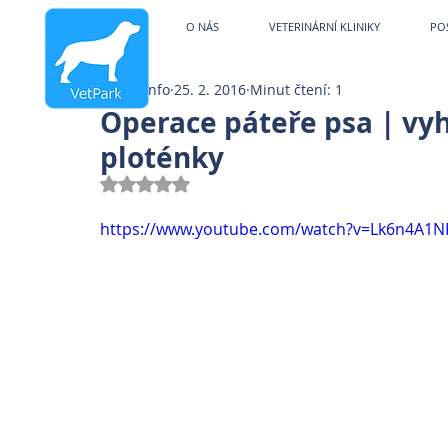
Veterinární kliniky V
O NÁS
VETERINÁRNÍ KLINIKY
PO
info
25. 2. 2016
Minut čtení: 1
Operace páteře psa | vy
ploténky
Hodnoceno NaN z 5 hvězdiček.
https://www.youtube.com/watch?v=Lk6n4A1