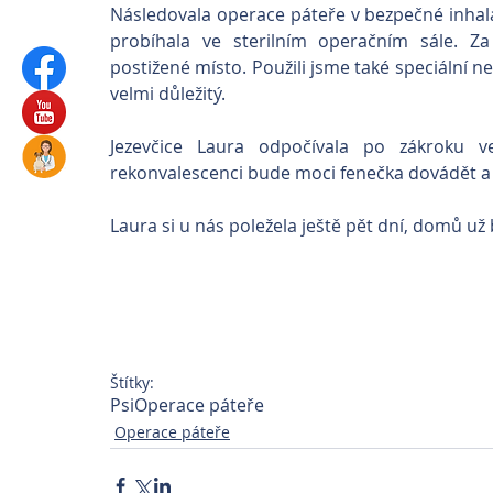
Následovala operace páteře v bezpečné inhalač
probíhala ve sterilním operačním sále. Z
postižené místo. Použili jsme také speciální ne
velmi důležitý.
Jezevčice Laura odpočívala po zákroku v
rekonvalescenci bude moci fenečka dovádět a b
Laura si u nás poležela ještě pět dní, domů už
Štítky:
Psi
Operace páteře
Operace páteře