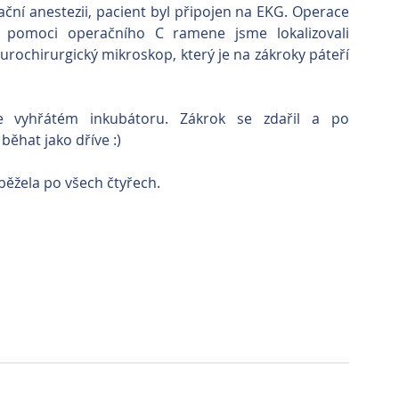
ní anestezii, pacient byl připojen na EKG. Operace 
a pomoci operačního C ramene jsme lokalizovali 
urochirurgický mikroskop, který je na zákroky páteří 
e vyhřátém inkubátoru. Zákrok se zdařil a po 
ěhat jako dříve :)
 běžela po všech čtyřech.