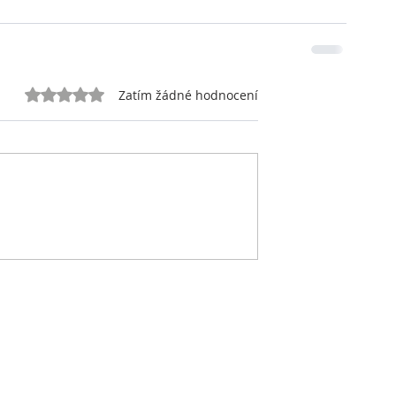
Hodnoceno 0 z 5 hvězdiček.
Zatím žádné hodnocení