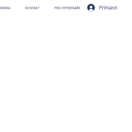
ní nemocnice VetPark
Přihlásit
ARIÉRA
KONTAKT
PRO VETERINÁŘE