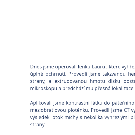
Dnes jsme operovali fenku Lauru , které vyhřez
úplné ochrnutí. Provedli jsme takzvanou hem
strany, a extrudovanou hmotu disku odstr
mikroskopu a předchází mu přesná lokalizace
Aplikovali jsme kontrastní látku do páteřního 
meziobratlovou ploténku. Provedli jsme CT vyš
výsledek: otok míchy s několika vyhřezlými pl
strany.