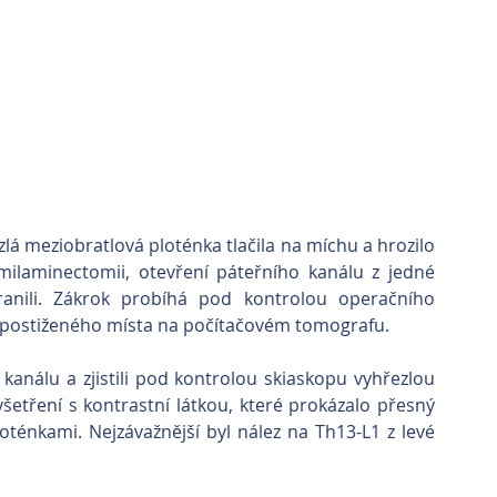
lá meziobratlová ploténka tlačila na míchu a hrozilo 
ilaminectomii, otevření páteřního kanálu z jedné 
anili. Zákrok probíhá pod kontrolou operačního 
 postiženého místa na počítačovém tomografu.
kanálu a zjistili pod kontrolou skiaskopu vyhřezlou 
etření s kontrastní látkou, které prokázalo přesný 
oténkami. Nejzávažnější byl nález na Th13-L1 z levé 