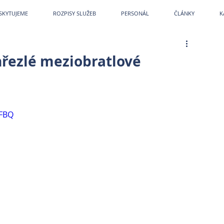
etPark
~
Veterina
~
Veterina Praha
~
Veterinární ordinace
~
Veterináři
~
Veterinár
SKYTUJEME
ROZPISY SLUŽEB
PERSONÁL
ČLÁNKY
K
hřezlé meziobratlové
NFBQ