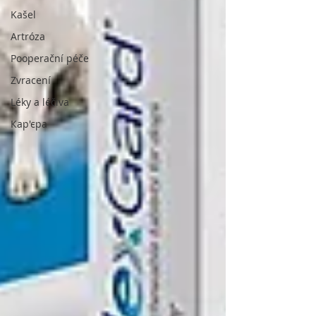
Kašel
Artróza
Pooperační péče
Zvracení
Léky a léčiva
Кар'єра