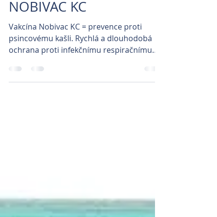
info
9. 11. 2023
Minut čtení: 2
NOBIVAC KC
Vakcína Nobivac KC = prevence proti
psincovému kašli. Rychlá a dlouhodobá
ochrana proti infekčnímu respiračnímu
onemocnění způsobenému...