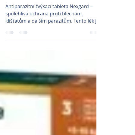
NEXGARD
Antiparazitní žvýkací tableta Nexgard =
spolehlivá ochrana proti blechám,
klíšťatům a dalším parazitům. Tento lék je
určen pro psy od...