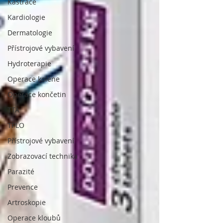
Kastrace
Kardiologie
Dermatologie
Přístrojové vybavení
Hydroterapie
Operace kolene
Operace končetin
TTA
TPLO
Přístrojové vybavení
Zobrazovací technika
Parazité
Prevence
Artroskopie
Operace kloubů