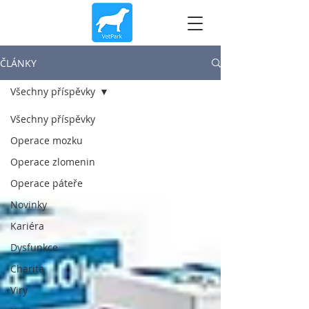
ČLÁNKY
Všechny příspěvky
Všechny příspěvky
Operace mozku
Operace zlomenin
Operace páteře
Novinky
Kariéra
Dysfunkce
Charita
Viry