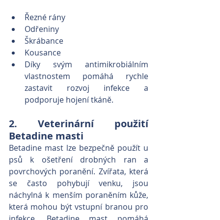
Řezné rány
Odřeniny
Škrábance
Kousance
Díky svým antimikrobiálním 
vlastnostem pomáhá rychle 
zastavit rozvoj infekce a 
podporuje hojení tkáně.
2. Veterinární použití 
Betadine masti
Betadine mast lze bezpečně použít u 
psů k ošetření drobných ran a 
povrchových poranění. Zvířata, která 
se často pohybují venku, jsou 
náchylná k menším poraněním kůže, 
která mohou být vstupní branou pro 
infekce. Betadine mast pomáhá 