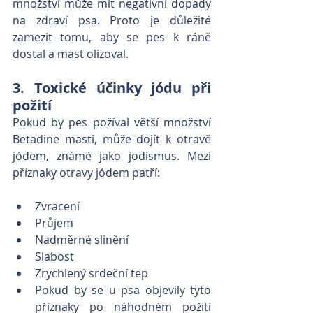
množství může mít negativní dopady 
na zdraví psa. Proto je důležité 
zamezit tomu, aby se pes k ráně 
dostal a mast olizoval.
3. Toxické účinky jódu při 
požití
Pokud by pes požíval větší množství 
Betadine masti, může dojít k otravě 
jódem, známé jako jodismus. Mezi 
příznaky otravy jódem patří:
Zvracení
Průjem
Nadměrné slinění
Slabost
Zrychlený srdeční tep
Pokud by se u psa objevily tyto 
příznaky po náhodném požití 