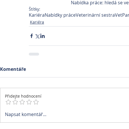
Nabídka práce: hledá se ve
Štítky:
Kariéra
Nabídky práce
Veterinární sestra
VetPar
Kariéra
Komentáře
Přidejte hodnocení
Napsat komentář...