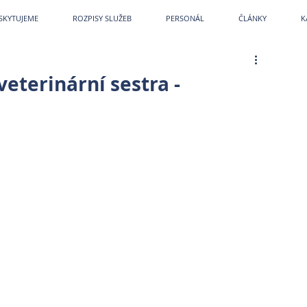
etPark
~
Veterina
~
Veterina Praha
~
Veterinární ordinace
~
Veterináři
~
Veterinár
SKYTUJEME
ROZPISY SLUŽEB
PERSONÁL
ČLÁNKY
K
eterinární sestra -