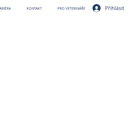
ní nemocnice VetPark
Přihlásit
ARIÉRA
KONTAKT
PRO VETERINÁŘE