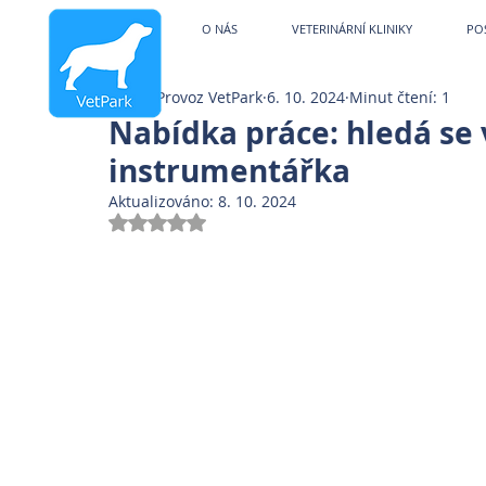
Veterinární kliniky V
O NÁS
VETERINÁRNÍ KLINIKY
PO
Provoz VetPark
6. 10. 2024
Minut čtení: 1
Nabídka práce: hledá se v
instrumentářka
Aktualizováno:
8. 10. 2024
Hodnoceno NaN z 5 hvězdiček.