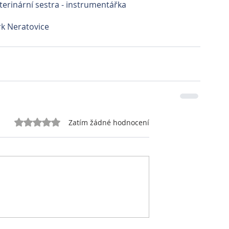
terinární sestra - instrumentářka
k Neratovice
Hodnoceno 0 z 5 hvězdiček.
Zatím žádné hodnocení