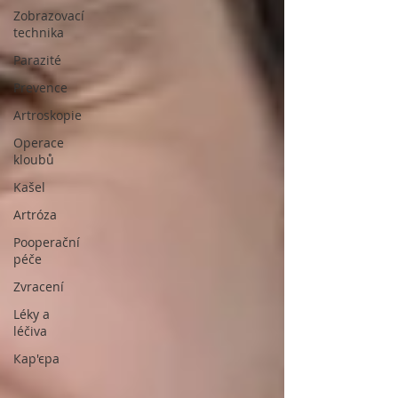
Zobrazovací
technika
Parazité
Prevence
Artroskopie
Operace
kloubů
Kašel
Artróza
Pooperační
péče
Zvracení
Léky a
léčiva
Кар'єра