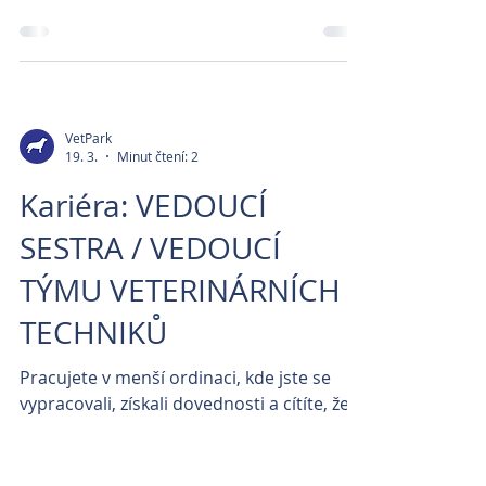
Jsme veterinární pracoviště ve Středních
Čechách s krátkou dojezdovou vzdáleností
od Prahy. Disponujeme špičkovým
diagnostickým vybavením včetně CT a 1,5T
magnetické rezonance využívané na
úrovni specializovaných pracovišť.
VetPark
19. 3.
Minut čtení: 2
Kariéra: VEDOUCÍ
SESTRA / VEDOUCÍ
TÝMU VETERINÁRNÍCH
TECHNIKŮ
Pracujete v menší ordinaci, kde jste se