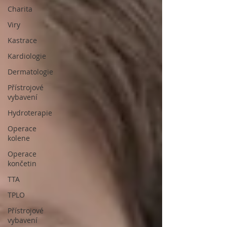
Charita
Viry
Kastrace
Kardiologie
Dermatologie
Přístrojové
vybavení
Hydroterapie
Operace
kolene
Operace
končetin
TTA
TPLO
Přístrojové
vybavení