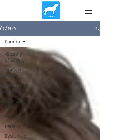
ČLÁNKY
Kariéra
Všechny
příspěvky
Operace
mozku
Operace
zlomenin
Operace
páteře
Novinky
Kariéra
Dysfunkce