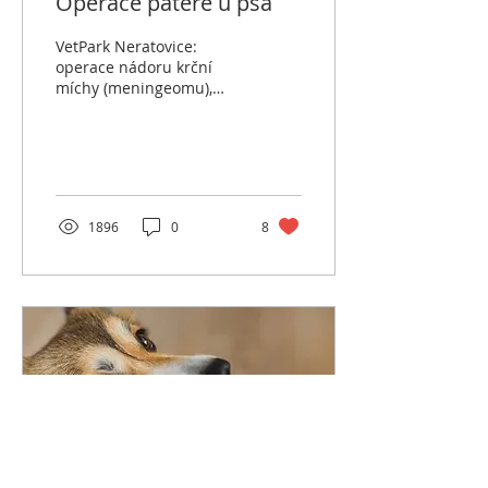
Operace páteře u psa
VetPark Neratovice:
operace nádoru krční
míchy (meningeomu),
zjednání dorsálního
přístupu. Nejčastější
operace páteře u psa
Častým...
1896
0
8