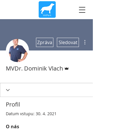
Další akce
Zpráva
Sledovat
Správce
MVDr. Dominik Vlach
Administrator
Veterinář
+
4
Profil
Datum vstupu: 30. 4. 2021
O nás