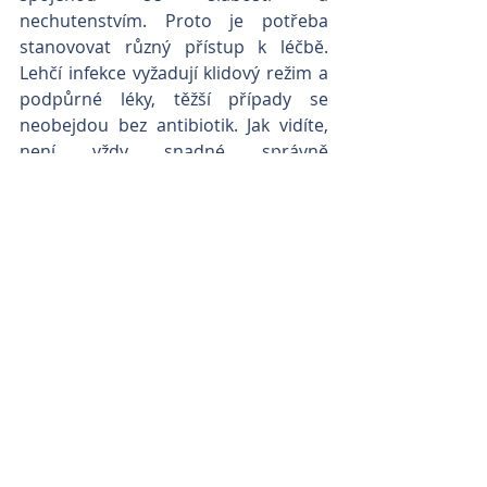
nechutenstvím. Proto je potřeba 
stanovovat různý přístup k léčbě. 
Lehčí infekce vyžadují klidový režim a 
podpůrné léky, těžší případy se 
neobejdou bez antibiotik. Jak vidíte, 
není vždy snadné správně 
diagnostikovat důvod kašle. Vždy je 
proto vhodné konzultovat stav 
pacienta s veterinářem.
Kočka v domácnosti