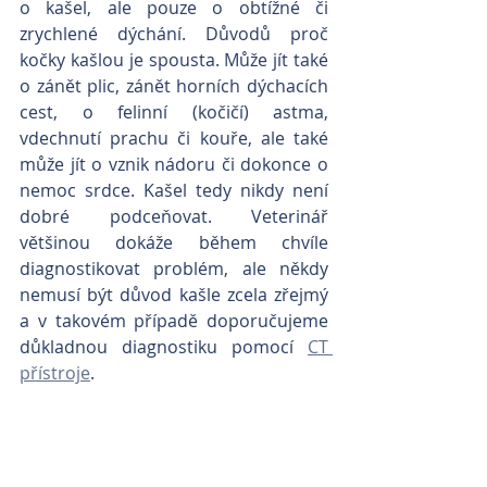
o kašel, ale pouze o obtížné či 
zrychlené dýchání. Důvodů proč 
kočky kašlou je spousta. Může jít také 
o zánět plic, zánět horních dýchacích 
cest, o felinní (kočičí) astma, 
vdechnutí prachu či kouře, ale také 
může jít o vznik nádoru či dokonce o 
nemoc srdce. Kašel tedy nikdy není 
dobré podceňovat. Veterinář 
většinou dokáže během chvíle 
diagnostikovat problém, ale někdy 
nemusí být důvod kašle zcela zřejmý 
a v takovém případě doporučujeme 
důkladnou diagnostiku pomocí 
CT 
přístroje
. 