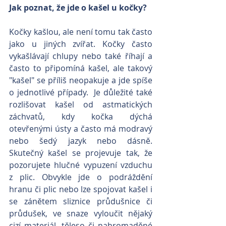
Jak poznat, že jde o kašel u kočky?
Kočky kašlou, ale není tomu tak často 
jako u jiných zvířat. Kočky často 
vykašlávají chlupy nebo také říhají a 
často to připomíná kašel, ale takový 
"kašel" se příliš neopakuje a jde spíše 
o jednotlivé případy.  Je důležité také 
rozlišovat kašel od astmatických 
záchvatů, kdy kočka dýchá 
otevřenými ústy a často má modravý 
nebo šedý jazyk nebo dásně. 
Skutečný kašel se projevuje tak, že 
pozorujete hlučné vypuzení vzduchu 
z plic. Obvykle jde o podráždění 
hranu či plic nebo lze spojovat kašel i 
se zánětem sliznice průdušnice či 
průdušek, ve snaze vyloučit nějaký 
cizí materiál, těleso či nahromaděné 