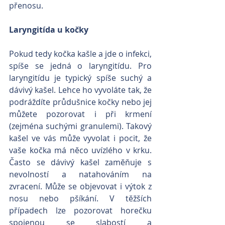
přenosu.
Laryngitída u kočky
Pokud tedy kočka kašle a jde o infekci, 
spíše se jedná o laryngitídu. Pro 
laryngitídu je typický spíše suchý a 
dávivý kašel. Lehce ho vyvoláte tak, že 
podráždíte průdušnice kočky nebo jej 
můžete pozorovat i při krmení 
(zejména suchými granulemi). Takový 
kašel ve vás může vyvolat i pocit, že 
vaše kočka má něco uvízlého v krku. 
Často se dávivý kašel zaměňuje s 
nevolností a natahováním na 
zvracení. Může se objevovat i výtok z 
nosu nebo pšíkání. V těžších 
případech lze pozorovat horečku 
spojenou se slabostí a 