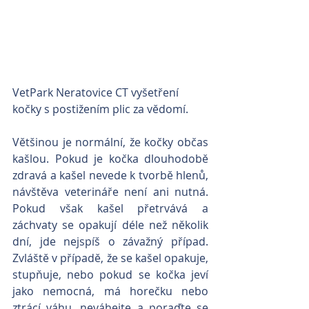
VetPark Neratovice CT vyšetření 
kočky s postižením plic za vědomí.
Většinou je normální, že kočky občas 
kašlou. Pokud je kočka dlouhodobě 
zdravá a kašel nevede k tvorbě hlenů, 
návštěva veterináře není ani nutná. 
Pokud však kašel přetrvává a 
záchvaty se opakují déle než několik 
dní, jde nejspíš o závažný případ. 
Zvláště v případě, že se kašel opakuje, 
stupňuje, nebo pokud se kočka jeví 
jako nemocná, má horečku nebo 
ztrácí váhu, neváhejte a poraďte se 