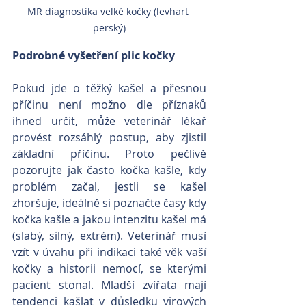
MR diagnostika velké kočky (levhart 
perský)
Podrobné vyšetření plic kočky
Pokud jde o těžký kašel a přesnou 
příčinu není možno dle příznaků 
ihned určit, může veterinář lékař 
provést rozsáhlý postup, aby zjistil 
základní příčinu. Proto pečlivě 
pozorujte jak často kočka kašle, kdy 
problém začal, jestli se kašel 
zhoršuje, ideálně si poznačte časy kdy 
kočka kašle a jakou intenzitu kašel má 
(slabý, silný, extrém). Veterinář musí 
vzít v úvahu při indikaci také věk vaší 
kočky a historii nemocí, se kterými 
pacient stonal. Mladší zvířata mají 
tendenci kašlat v důsledku virových 