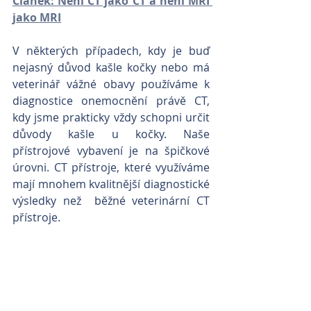
Článek: Není CT jako CT a není MRI 
jako MRI
V některých případech, kdy je buď 
nejasný důvod kašle kočky nebo má 
veterinář vážné obavy používáme k 
diagnostice onemocnění právě CT, 
kdy jsme prakticky vždy schopni určit 
důvody kašle u kočky. Naše 
přístrojové vybavení je na špičkové 
úrovni. CT přístroje, které využíváme 
mají mnohem kvalitnější diagnostické 
výsledky než  běžné veterinární CT 
přístroje.