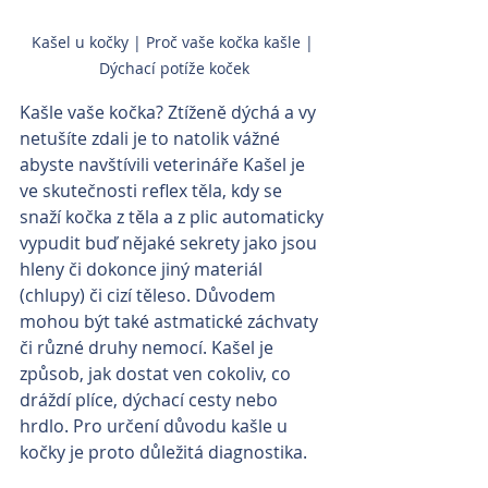
Kašel u kočky | Proč vaše kočka kašle | 
Dýchací potíže koček
Kašle vaše kočka? Ztíženě dýchá a vy 
netušíte zdali je to natolik vážné 
abyste navštívili veterináře Kašel je 
ve skutečnosti reflex těla, kdy se 
snaží kočka z těla a z plic automaticky 
vypudit buď nějaké sekrety jako jsou 
hleny či dokonce jiný materiál 
(chlupy) či cizí těleso. Důvodem 
mohou být také astmatické záchvaty 
či různé druhy nemocí. Kašel je 
způsob, jak dostat ven cokoliv, co 
dráždí plíce, dýchací cesty nebo 
hrdlo. Pro určení důvodu kašle u 
kočky je proto důležitá diagnostika.