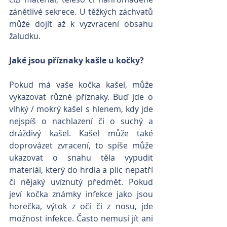
zánětlivé sekrece. U těžkých záchvatů 
může dojít až k vyzvracení obsahu 
žaludku. 
Jaké jsou příznaky kašle u kočky?
Pokud má vaše kočka kašel, může 
vykazovat různé příznaky. Buď jde o 
vlhký / mokrý kašel s hlenem, kdy jde 
nejspíš o nachlazení či o suchý a 
dráždivý kašel. Kašel může také 
doprovázet zvracení, to spíše může 
ukazovat o snahu těla vypudit 
materiál, který do hrdla a plic nepatří 
či nějaký uvíznutý předmět. Pokud 
jeví kočka známky infekce jako jsou 
horečka, výtok z očí či z nosu, jde 
možnost infekce. Často nemusí jít ani 