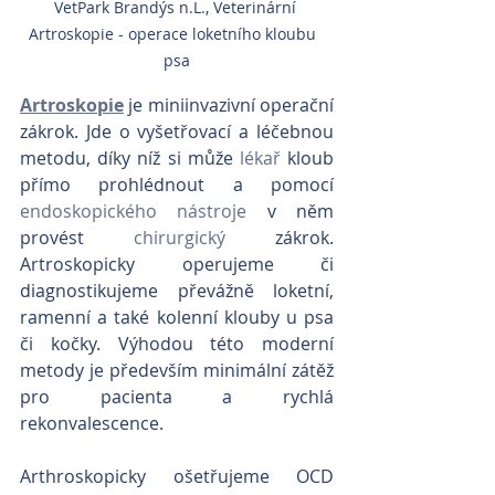
VetPark Brandýs n.L., Veterinární 
Artroskopie - operace loketního kloubu  
psa
Artroskopie
 je miniinvazivní operační 
zákrok. Jde o vyšetřovací a léčebnou 
metodu, díky níž si může 
lékař
 kloub 
přímo prohlédnout a pomocí 
endoskopického nástroje
 v něm 
provést 
chirurgický
 zákrok. 
Artroskopicky operujeme či 
diagnostikujeme převážně loketní, 
ramenní a také kolenní klouby u psa 
či kočky. Výhodou této moderní 
metody je především minimální zátěž 
pro pacienta a rychlá 
rekonvalescence.
Arthroskopicky ošetřujeme OCD 