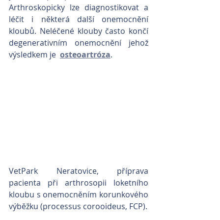
Arthroskopicky lze diagnostikovat a 
léčit i některá další onemocnění 
kloubů. Neléčené klouby často končí 
degenerativním onemocnění jehož 
výsledkem je  
osteoartróza
.
VetPark Neratovice, příprava 
pacienta při arthrosopii loketního 
kloubu s onemocněním korunkového 
výběžku (processus corooideus, FCP).