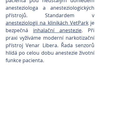
pacienta pod neustálým dohledem 
anesteziologa a anesteziologických 
přístrojů. 
Standardem v 
anesteziologii na klinikách VetPark
 je 
bezpečná 
inhalační anestezie
. Při 
praxi vyžíváme moderní narkotizační 
přístroj Venar Libera. Řada senzorů 
hlídá po celou dobu anestezie životní 
funkce pacienta. 