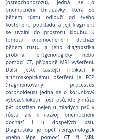
(osteochondrozu), jedná se o 
onemocnění chrupavky, která se 
během růstu odloučí od svého 
kostěného podkladu a její fragment 
se uvolní do prostoru kloubu. K 
tomuto onemocněnění dochází 
během růstu a jeho diagnostika 
probíhá rentgenologicky nebo 
pomocí CT, případně MRI vyšetření. 
Další ještě častější indikací k 
arthroskopickému ošetření je FCP 
(fragmentovaný processus 
coronoideus) Jedná se o korunkový 
výběžek loketní kosti psů, který může 
být postižen nejen u mladých psů v 
růstu, ale k rozvoji onemocnění 
dochází i u dospělých psů. 
Diagnostika je opět rentgenologick 
ynebo lépe pomocí CT či MRI. 