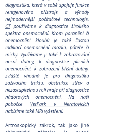
diagnostika, která v sobě spojuje funkce 
rentgenového přístroje a výhody 
nejmodernější počítačové technologie. 
C
T
 používáme k diagnostice širokého 
spektra onemocnění. Krom poranění či 
onemocnění kloubů je také častou 
indikací onemocnění mozku, páteře či 
míchy. Využíváme ji také k zobrazování 
nosní dutiny, k diagnostice plicních 
onemocnění, k zobrazení břišní dutiny, 
zvláště vhodná je pro diagnostiku 
zažívacího traktu, obstrukce střev a 
nezastupitelnou roli hraje při diagnostice 
nádorových onemocnění. Na naší 
pobočce 
VetPark v Neratovicích
nabízíme také MRI vyšetření.
Artroskopický zákrok, tak jako jiné 