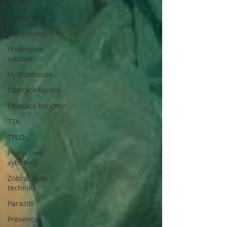
Kastrace
Kardiologie
Dermatologie
Přístrojové
vybavení
Hydroterapie
Operace kolene
Operace končetin
TTA
TPLO
Přístrojové
vybavení
Zobrazovací
technika
Parazité
Prevence