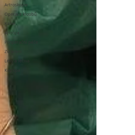
Artroskopie
Operace kloubů
Kašel
Artróza
Pooperační péče
Zvracení
Léky a léčiva
Кар'єра