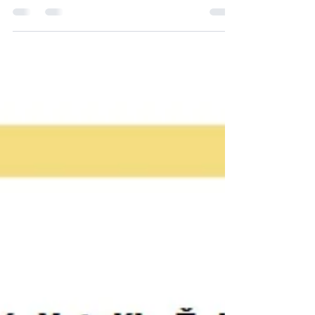
Moderní aseptické operační sály na
Veterinární klinice VetPark v Neratovicích
zaručují vysoce sterilní prostředí díky
antistatickým...