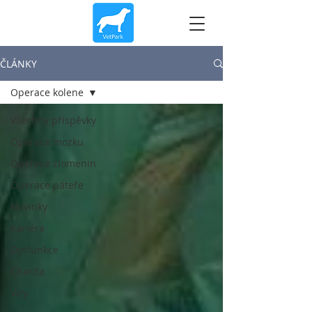
ČLÁNKY
Operace kolene
Všechny příspěvky
Operace mozku
Operace zlomenin
Operace páteře
Novinky
Kariéra
Dysfunkce
Charita
Viry