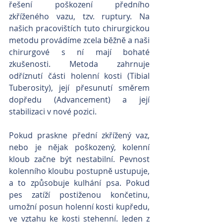
řešení poškození předního 
zkříženého vazu, tzv. ruptury. Na 
našich pracovištích tuto chirurgickou 
metodu provádíme zcela běžně a naši 
chirurgové s ní mají bohaté 
zkušenosti. Metoda zahrnuje 
odříznutí části holenní kosti (Tibial 
Tuberosity), její přesunutí směrem 
dopředu (Advancement) a její 
stabilizaci v nové pozici.
Pokud praskne přední zkřížený vaz, 
nebo je nějak poškozený, kolenní 
kloub začne být nestabilní. Pevnost 
kolenního kloubu postupně ustupuje, 
a to způsobuje kulhání psa. Pokud 
pes zatíží postiženou končetinu, 
umožní posun holenní kosti kupředu, 
ve vztahu ke kosti stehenní. Jeden z 