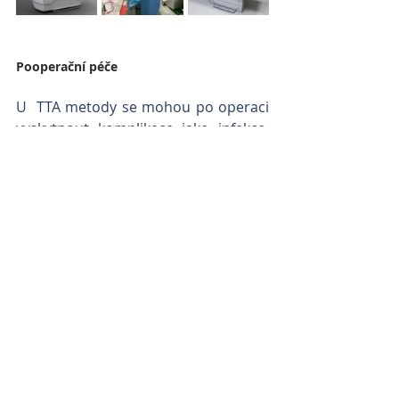
Pooperační péče
U  TTA metody se mohou po operaci 
vyskytnout komplikace jako infekce, 
selhání implantátů a zlomeniny. Malé 
procento pacientů, kteří neměli 
poraněné menisky v době operace 
TTA, utrpí toto poranění v budoucnu. 
V tomto případě pozorujeme náhlý 
vznik kulhání na operovanou 
končetinu. V takovém případě je 
nutné provézt revizi kloubu a 
odstranit poraněnou část chrupavky 
menisku. Přesto, že zde jsou 
potenciální komplikace, vídáme je 
raritně a u pacientů, kteří podstoupí 