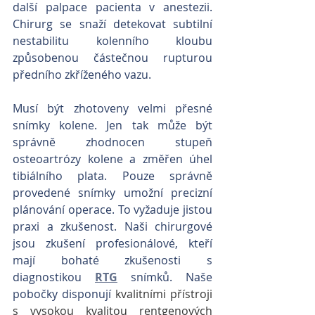
další palpace pacienta v anestezii. 
Chirurg se snaží detekovat subtilní 
nestabilitu kolenního kloubu 
způsobenou částečnou rupturou 
předního zkříženého vazu. 
Musí být zhotoveny velmi přesné 
snímky kolene. Jen tak může být 
správně zhodnocen stupeň 
osteoartrózy kolene a změřen úhel 
tibiálního plata. Pouze správně 
provedené snímky umožní precizní 
plánování operace. To vyžaduje jistou 
praxi a zkušenost. Naši chirurgové 
jsou zkušení profesionálové, kteří 
mají bohaté zkušenosti s 
diagnostikou 
RTG
 snímků. Naše 
pobočky disponují 
kvalitními přístroji 
s vysokou kvalitou rentgenových 