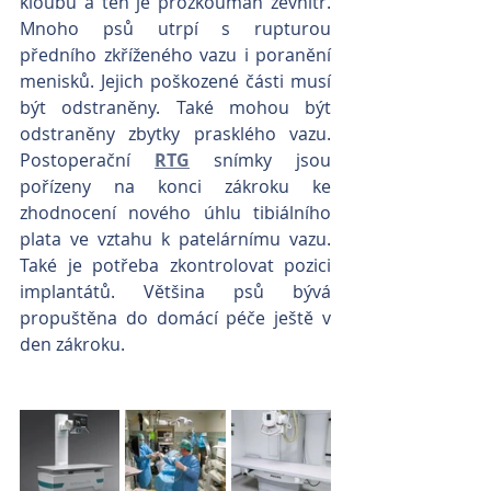
kloubu a ten je prozkoumán zevnitř. 
Mnoho psů utrpí s rupturou 
předního zkříženého vazu i poranění 
menisků. Jejich poškozené části musí 
být odstraněny. Také mohou být 
odstraněny zbytky prasklého vazu. 
Postoperační 
RTG
 snímky jsou 
pořízeny na konci zákroku ke 
zhodnocení nového úhlu tibiálního 
plata ve vztahu k patelárnímu vazu. 
Také je potřeba zkontrolovat pozici 
implantátů. Většina psů bývá 
propuštěna do domácí péče ještě v 
den zákroku.