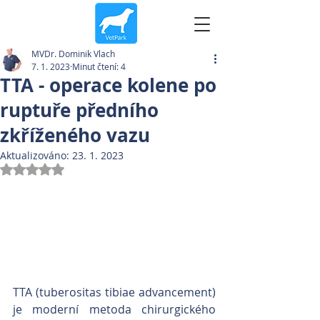
MVDr. Dominik Vlach
7. 1. 2023
Minut čtení: 4
TTA - operace kolene po
ruptuře předního
zkříženého vazu
Aktualizováno:
23. 1. 2023
Hodnoceno NaN z 5 hvězdiček.
TTA (tuberositas tibiae advancement) 
je moderní metoda chirurgického 