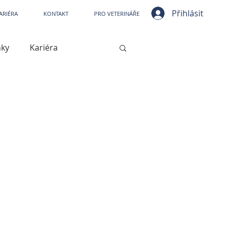
ní nemocnice VetPark
Přihlásit
ARIÉRA
KONTAKT
PRO VETERINÁŘE
nky
Kariéra
ístrojové vybavení
jové vybavení
Kašel
Artróza