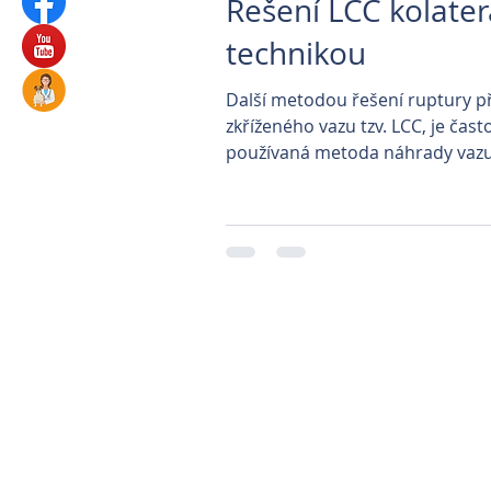
Řešení LCC kolaterá
technikou
Další metodou řešení ruptury p
zkříženého vazu tzv. LCC, je čast
používaná metoda náhrady vaz
syntetickým materiálem, známé t
Parkovi
Prague Classica
Veterinární klinika P
Veterinární kliniky 