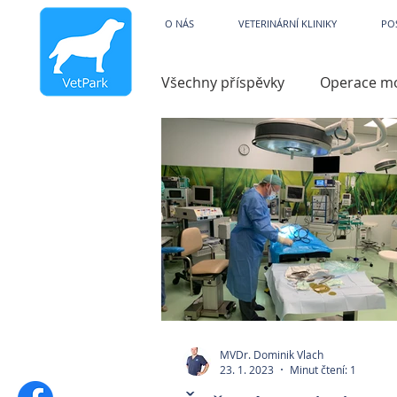
Veterinární kliniky V
O NÁS
VETERINÁRNÍ KLINIKY
PO
Všechny příspěvky
Operace m
Dysfunkce
Charita
V
Hydroterapie
Operace ko
Zobrazovací technika
Par
MVDr. Dominik Vlach
Pooperační péče
Zvracen
23. 1. 2023
Minut čtení: 1