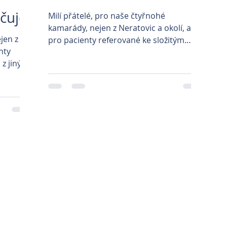
čuje!
Milí přátelé, pro naše čtyřnohé
kamarády, nejen z Neratovic a okolí, ale i
jen z
pro pacienty referované ke složitým
nty
výkonům z jiných...
z jiných
Mediální partneři
ště veteránů VeteranPark
|
Fitness Maximus
|
Prague Cool guide
|
PB Costruzio
l Concerts
|
Nábytek na míru
|
Hotelový nábytek
|
Geodézie Praha
|
Historické
raha
|
Veterinární klinika Brno
|
Veterinární klinika Mělník
|
Veterinární klinika B
VetPark
|
Veterinární pohotovost
|
Veterinární klinika IVET
|
Prodej náhradních dí
vovary Primo
|
Restaurace Praha 4 - U Havlíčků
|
Pedikúra Vinoř
|
Veterinární kl