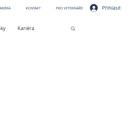
ní nemocnice VetPark
Přihlásit
ARIÉRA
KONTAKT
PRO VETERINÁŘE
nky
Kariéra
ístrojové vybavení
jové vybavení
Kašel
Artróza