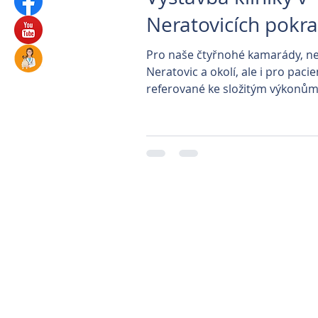
Neratovicích pokra
Pro naše čtyřnohé kamarády, ne
Neratovic a okolí, ale i pro pacie
referované ke složitým výkonům 
pracovišť, připravujeme...
Parkovi
Prague Classica
Veterinární klinika P
Veterinární kliniky 
Automatické ká