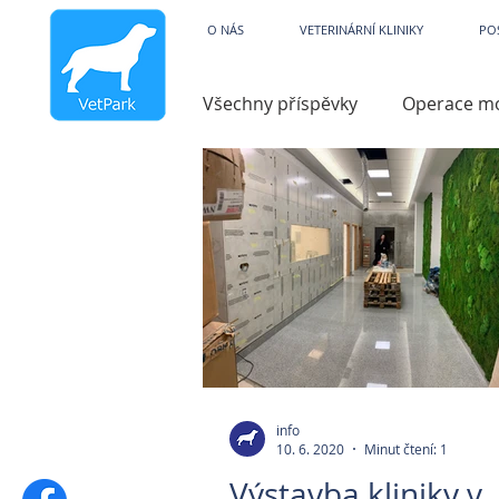
Veterinární kliniky V
O NÁS
VETERINÁRNÍ KLINIKY
PO
Všechny příspěvky
Operace m
Dysfunkce
Charita
V
Hydroterapie
Operace ko
Zobrazovací technika
Par
info
10. 6. 2020
Minut čtení: 1
Pooperační péče
Zvracen
Výstavba kliniky v