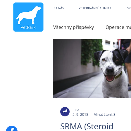
Veterinární kliniky V
O NÁS
VETERINÁRNÍ KLINIKY
PO
Všechny příspěvky
Operace m
Dysfunkce
Charita
V
Hydroterapie
Operace ko
Zobrazovací technika
Par
info
5. 9. 2018
Minut čtení: 3
Pooperační péče
Zvracen
SRMA (Steroid