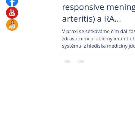
responsive meningi
arteritis) a RA
(Rheumatoid Arthri
V praxi se setkáváme čím dál čas
zdravotními problémy imunitní
systému, z hlediska medicíny jd
autoimunitně zprostředkovaná..
Parkovi
Prague Classica
Veterinární klinika P
Veterinární kliniky 
Automatické ká