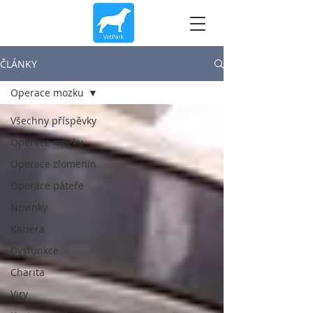
ČLÁNKY
Operace mozku
Všechny příspěvky
Operace mozku
Operace zlomenin
Operace páteře
Novinky
Kariéra
Dysfunkce
Charita
Viry