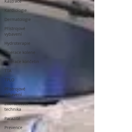
Kastrace
Kardiologie
Dermatologie
Přístrojové
vybavení
Hydroterapie
Operace kolene
Operace končetin
TTA
TPLO
Přístrojové
vybavení
Zobrazovací
technika
Parazité
Prevence