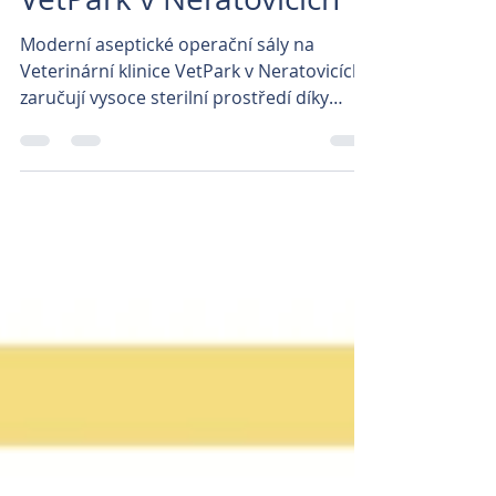
Moderní operační sály
VetPark v Neratovicích
Moderní aseptické operační sály na
Veterinární klinice VetPark v Neratovicích
zaručují vysoce sterilní prostředí díky
antistatickým...