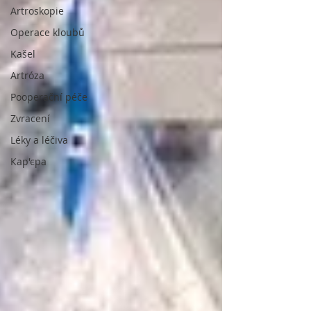
Artroskopie
Operace kloubů
Kašel
Artróza
Pooperační péče
Zvracení
Léky a léčiva
Кар'єра