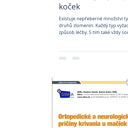
koček
Existuje nepřeberné množství t
druhů zlomenin. Každý typ vyžad
způsob léčby. S tím také vždy so
různé druhy prognózy...