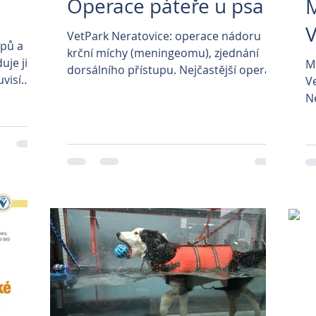
Operace páteře u psa
M
V
VetPark Neratovice: operace nádoru
ypů a
krční míchy (meningeomu), zjednání
uje jiný
M
dorsálního přístupu. Nejčastější operace
uvisí
Ve
páteře u psa Častým...
Ne
pr