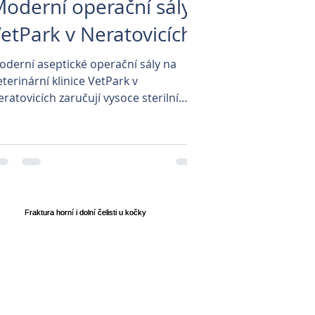
oderní operační sály
etPark v Neratovicích
oderní aseptické operační sály na
terinární klinice VetPark v
ratovicích zaručují vysoce sterilní
ostředí díky antistatickým...