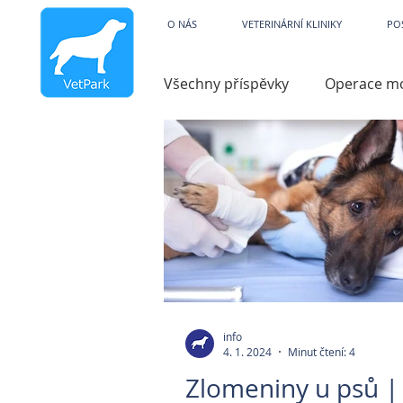
Veterinární kliniky V
O NÁS
VETERINÁRNÍ KLINIKY
PO
Všechny příspěvky
Operace m
Dysfunkce
Charita
V
Hydroterapie
Operace ko
Zobrazovací technika
Par
info
4. 1. 2024
Minut čtení: 4
Pooperační péče
Zvracen
Zlomeniny u psů |