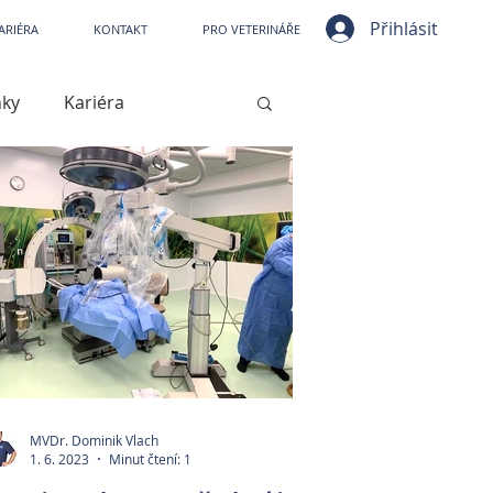
ní nemocnice VetPark
Přihlásit
ARIÉRA
KONTAKT
PRO VETERINÁŘE
nky
Kariéra
ístrojové vybavení
jové vybavení
Kašel
Artróza
MVDr. Dominik Vlach
1. 6. 2023
Minut čtení: 1