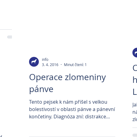
info
3. 4. 2016
Minut čtení: 1
O
Operace zlomeniny
h
pánve
L
Tento pejsek k nám přišel s velkou
J
bolestivostí v oblasti pánve a pánevní
n
končetiny. Diagnóza zní: distrakce
z
křízokyčelního spojení a...
D