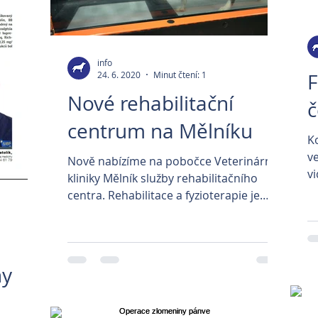
info
24. 6. 2020
Minut čtení: 1
F
Nové rehabilitační
č
centrum na Mělníku
K
v
Nově nabízíme na pobočce Veterinární
vi
kliniky Mělník služby rehabilitačního
vš
centra. Rehabilitace a fyzioterapie je
vhodná pro pacienty po...
ny