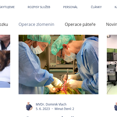
etPark
~
Veterina
~
Veterina Praha
~
Veterinární ordinace
~
Veterináři
~
Veterinár
SKYTUJEME
ROZPISY SLUŽEB
PERSONÁL
ČLÁNKY
K
ozku
Operace zlomenin
Operace páteře
Novi
iry
Kastrace
Kardiologie
Dermatologie
Př
lene
Operace končetin
TTA
TPLO
Přístro
azité
Prevence
Artroskopie
Operace kloubů
MVDr. Dominik Vlach
í
Léky a léčiva
Кар'єра
5. 6. 2023
Minut čtení: 2