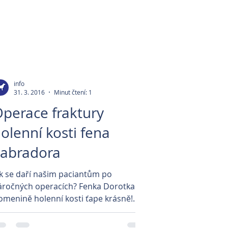
info
31. 3. 2016
Minut čtení: 1
perace fraktury
olenní kosti fena
abradora
ak se daří našim paciantům po
áročných operacích? Fenka Dorotka po
lomenině holenní kosti ťape krásně!
orotka prodělala náročnou...