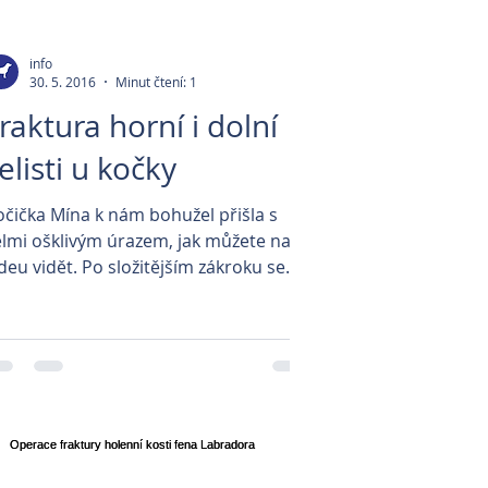
info
30. 5. 2016
Minut čtení: 1
raktura horní i dolní
elisti u kočky
očička Mína k nám bohužel přišla s
elmi ošklivým úrazem, jak můžete na
deu vidět. Po složitějším zákroku se
ak může vrátit do...