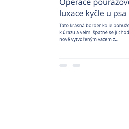
Operace poúrazov
luxace kyčle u psa
Tato krásná border kolie bohužel
k úrazu a velmi špatně se jí chod
nově vytvořeným vazem z
nevstřebatelného materiálu však
Parkovi
Prague Classica
Veterinární klinika P
Veterinární kliniky 