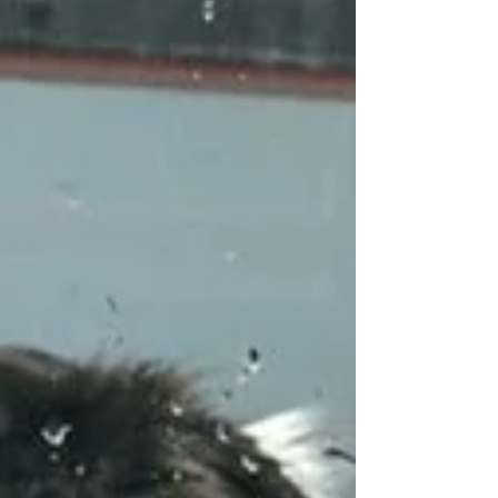
Moderní aseptické operační sály na
Veterinární klinice VetPark v Neratovicích
zaručují vysoce sterilní prostředí díky
antistatickým...