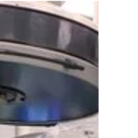
míchy (meningeomu), zjednání dorsálního
přístupu. Nejčastější operace páteře u psa
Častým...