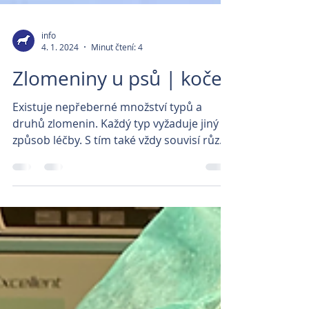
info
4. 1. 2024
Minut čtení: 4
Zlomeniny u psů | koček
Existuje nepřeberné množství typů a
druhů zlomenin. Každý typ vyžaduje jiný
způsob léčby. S tím také vždy souvisí různé
druhy prognózy...