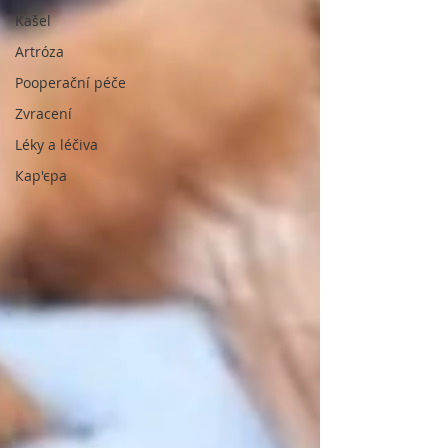
Kašel
Artróza
Pooperační péče
Zvracení
Léky a léčiva
Кар'єра