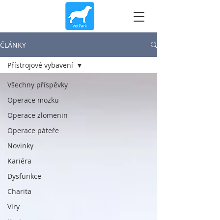
ČLÁNKY
Přístrojové vybavení
Všechny příspěvky
Operace mozku
Operace zlomenin
Operace páteře
Novinky
Kariéra
Dysfunkce
Charita
Viry