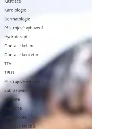
Kastrace
Kardiologie
Dermatologie
Přístrojové vybavení
Hydroterapie
Operace kolene
Operace končetin
TTA
TPLO
Přístrojové vybavení
Zobrazovací technika
Parazité
Prevence
Artroskopie
Operace kloubů