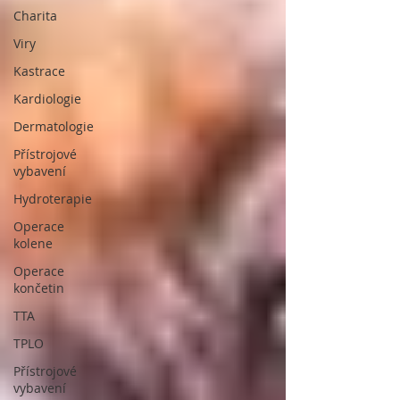
Charita
Viry
Kastrace
Kardiologie
Dermatologie
Přístrojové
vybavení
Hydroterapie
Operace
kolene
Operace
končetin
TTA
TPLO
Přístrojové
vybavení