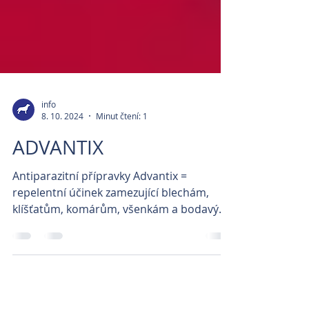
info
8. 10. 2024
Minut čtení: 1
ADVANTIX
Antiparazitní přípravky Advantix =
repelentní účinek zamezující blechám,
klíšťatům, komárům, všenkám a bodavým
mouchám, aby napadali vaše...