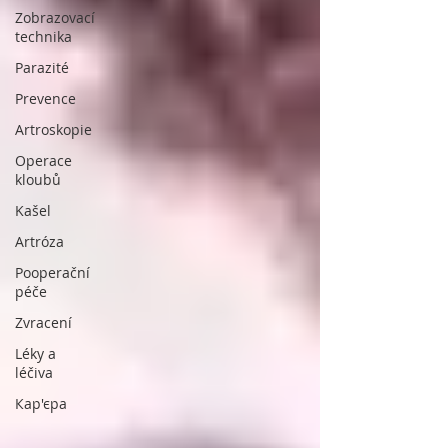
Zobrazovací
technika
Parazité
Prevence
Artroskopie
Operace
kloubů
Kašel
Artróza
Pooperační
péče
Zvracení
Léky a
léčiva
Кар'єра