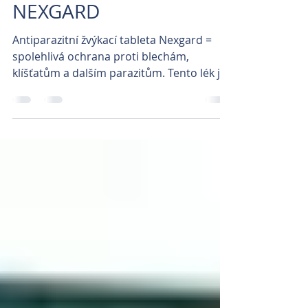
info
15. 11. 2023
Minut čtení: 1
NEXGARD
Antiparazitní žvýkací tableta Nexgard =
spolehlivá ochrana proti blechám,
klíšťatům a dalším parazitům. Tento lék je
určen pro psy od...