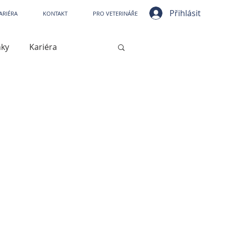
ní nemocnice VetPark
Přihlásit
ARIÉRA
KONTAKT
PRO VETERINÁŘE
nky
Kariéra
ístrojové vybavení
jové vybavení
Kašel
Artróza