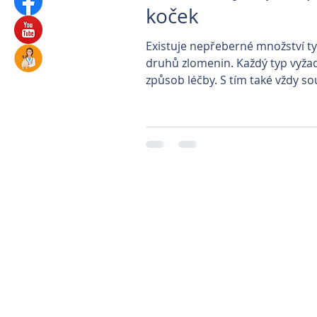
koček
Existuje nepřeberné množství t
druhů zlomenin. Každý typ vyžad
způsob léčby. S tím také vždy so
různé druhy prognózy...
Parkovi
Prague Classica
Veterinární klinika P
Veterinární kliniky 
Automatické ká