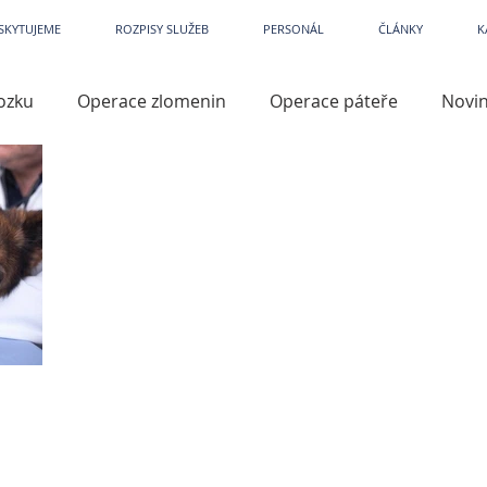
etPark
~
Veterina
~
Veterina Praha
~
Veterinární ordinace
~
Veterináři
~
Veterinár
SKYTUJEME
ROZPISY SLUŽEB
PERSONÁL
ČLÁNKY
K
ozku
Operace zlomenin
Operace páteře
Novi
iry
Kastrace
Kardiologie
Dermatologie
Př
lene
Operace končetin
TTA
TPLO
Přístro
azité
Prevence
Artroskopie
Operace kloubů
í
Léky a léčiva
Кар'єра