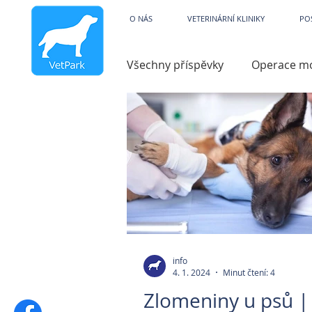
Veterinární kliniky V
O NÁS
VETERINÁRNÍ KLINIKY
PO
Všechny příspěvky
Operace m
Dysfunkce
Charita
V
Hydroterapie
Operace ko
Zobrazovací technika
Par
info
4. 1. 2024
Minut čtení: 4
Pooperační péče
Zvracen
Zlomeniny u psů |